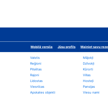
Mobilā versija
Jūsu profils
Mainiet savu reze
Valstis
Mājokļi
Reģioni
Dzīvokļi
Pilsētas
Kūrorti
Rajoni
Villas
Lidostas
Hosteļi
Viesnīcas
Pansijas
Apskates objekti
Viesu nami