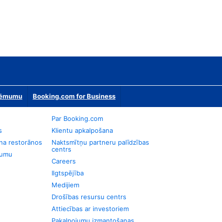
zņēmumu
Booking.com for Business
Par Booking.com
s
Klientu apkalpošana
na restorānos
Naktsmītņu partneru palīdzības
centrs
jumu
Careers
Ilgtspējība
Medijiem
Drošības resursu centrs
Attiecības ar investoriem
Pakalpojumu izmantošanas