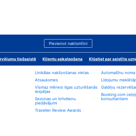
Pievienot naktsmītni
rvējumu tiešsaistē
Klientu apkalpošana
Kļūstiet par saistīto u
Unikālas nakšņošanas vietas
Automašīnu noma
Atsauksmes
Lidojumu meklētāj
Vismaz mēnesi ilgas uzturēšanās
Galdiņu rezervēša
iespējas
Booking.com ceļo
Sezonas un brīvdienu
konsultantiem
piedāvājumi
Traveller Review Awards