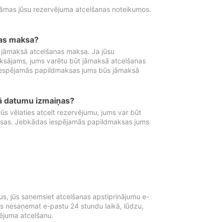
tāmas jūsu rezervējuma atcelšanas noteikumos.
nas maksa?
 jāmaksā atcelšanas maksa. Ja jūsu
aksājams, jums varētu būt jāmaksā atcelšanas
iespējamās papildmaksas jums būs jāmaksā
tā datumu izmaiņas?
 vēlaties atcelt rezervējumu, jums var būt
ksas. Jebkādas iespējamās papildmaksas jums
s, jūs saņemsiet atcelšanas apstiprinājumu e-
ūs nesaņemat e-pastu 24 stundu laikā, lūdzu,
vējuma atcelšanu.