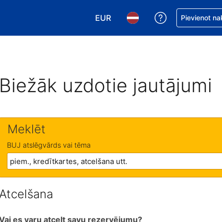
EUR
Saņemiet palīd
Pievienot na
Izvēlēties valūtu. Jūsu pašreizējā 
Izvēlēties valodu. Jūsu pa
Biežāk uzdotie jautājumi
Meklēt
BUJ atslēgvārds vai tēma
Atcelšana
Vai es varu atcelt savu rezervējumu?