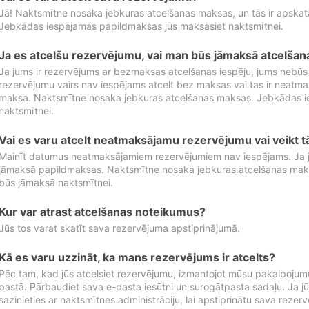
Jā! Naktsmītne nosaka jebkuras atcelšanas maksas, un tās ir apska
Jebkādas iespējamās papildmaksas jūs maksāsiet naktsmītnei.
Ja es atcelšu rezervējumu, vai man būs jāmaksā atcelša
Ja jums ir rezervējums ar bezmaksas atcelšanas iespēju, jums nebūs
rezervējumu vairs nav iespējams atcelt bez maksas vai tas ir neatm
maksa. Naktsmītne nosaka jebkuras atcelšanas maksas. Jebkādas 
naktsmītnei.
Vai es varu atcelt neatmaksājamu rezervējumu vai veikt 
Mainīt datumus neatmaksājamiem rezervējumiem nav iespējams. Ja jūs
jāmaksā papildmaksas. Naktsmītne nosaka jebkuras atcelšanas ma
būs jāmaksā naktsmītnei.
Kur var atrast atcelšanas noteikumus?
Jūs tos varat skatīt sava rezervējuma apstiprinājumā.
Kā es varu uzzināt, ka mans rezervējums ir atcelts?
Pēc tam, kad jūs atcelsiet rezervējumu, izmantojot mūsu pakalpojumu
pastā. Pārbaudiet sava e-pasta iesūtni un surogātpasta sadaļu. Ja j
sazinieties ar naktsmītnes administrāciju, lai apstiprinātu sava rezer