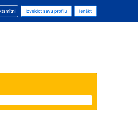
zību saistībā ar savu rezervējumu.
ktsmītni
Izveidot savu profilu
Ienākt
valūta ir Eiro.
šreizējā valoda ir Latviski.