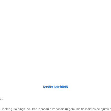
Ienākt Iekštīklā
as.
ooking Holdings Inc., kas ir pasaulē vadošais uzņēmums tiešsaistes ceļojumu 