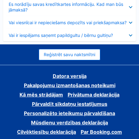
Samazināts
Es norādīju savas kredītkartes informāciju. Kad man būs
jāmaksā?
Samazināts
Vai viesnīcai ir nepieciešams depozīts vai priekšapmaksa?
Samazināts
Vai ir iespējams saņemt papildgultu / bērnu gultiņu?
Reģistrēt savu naktsmītni
Datora versija
Pakalpojumu izmantošanas noteikumi
Kā mēs strādājam
Privātuma deklarācija
Pārvaldīt sīkdatņu iestatījumus
Personalizēto ieteikumu pārvaldīšana
Mūsdienu verdzības deklarācija
Cilvēktiesību deklarācija
Par Booking.com