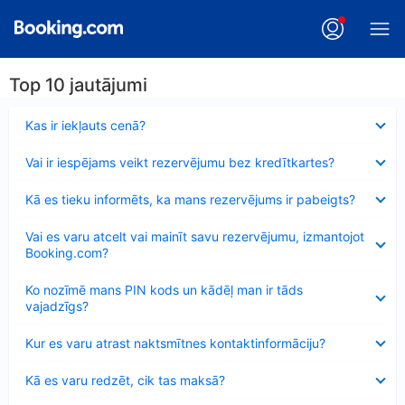
Top 10 jautājumi
Samazināts
Kas ir iekļauts cenā?
Samazināts
Vai ir iespējams veikt rezervējumu bez kredītkartes?
Samazināts
Kā es tieku informēts, ka mans rezervējums ir pabeigts?
Samazināts
Vai es varu atcelt vai mainīt savu rezervējumu, izmantojot
Booking.com?
Samazināts
Ko nozīmē mans PIN kods un kādēļ man ir tāds
vajadzīgs?
Samazināts
Kur es varu atrast naktsmītnes kontaktinformāciju?
Samazināts
Kā es varu redzēt, cik tas maksā?