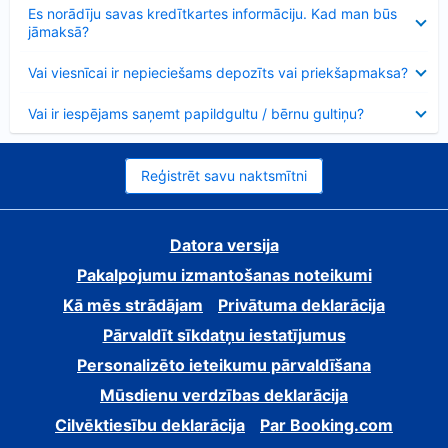
Samazināts
Es norādīju savas kredītkartes informāciju. Kad man būs
jāmaksā?
Samazināts
Vai viesnīcai ir nepieciešams depozīts vai priekšapmaksa?
Samazināts
Vai ir iespējams saņemt papildgultu / bērnu gultiņu?
Reģistrēt savu naktsmītni
Datora versija
Pakalpojumu izmantošanas noteikumi
Kā mēs strādājam
Privātuma deklarācija
Pārvaldīt sīkdatņu iestatījumus
Personalizēto ieteikumu pārvaldīšana
Mūsdienu verdzības deklarācija
Cilvēktiesību deklarācija
Par Booking.com