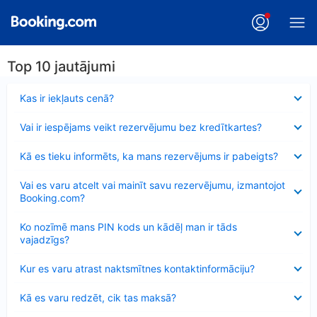
Top 10 jautājumi
Samazināts
Kas ir iekļauts cenā?
Samazināts
Vai ir iespējams veikt rezervējumu bez kredītkartes?
Samazināts
Kā es tieku informēts, ka mans rezervējums ir pabeigts?
Samazināts
Vai es varu atcelt vai mainīt savu rezervējumu, izmantojot
Booking.com?
Samazināts
Ko nozīmē mans PIN kods un kādēļ man ir tāds
vajadzīgs?
Samazināts
Kur es varu atrast naktsmītnes kontaktinformāciju?
Samazināts
Kā es varu redzēt, cik tas maksā?