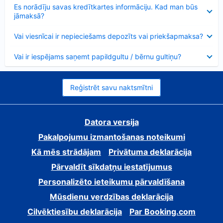
Samazināts
Es norādīju savas kredītkartes informāciju. Kad man būs
jāmaksā?
Samazināts
Vai viesnīcai ir nepieciešams depozīts vai priekšapmaksa?
Samazināts
Vai ir iespējams saņemt papildgultu / bērnu gultiņu?
Reģistrēt savu naktsmītni
Datora versija
Pakalpojumu izmantošanas noteikumi
Kā mēs strādājam
Privātuma deklarācija
Pārvaldīt sīkdatņu iestatījumus
Personalizēto ieteikumu pārvaldīšana
Mūsdienu verdzības deklarācija
Cilvēktiesību deklarācija
Par Booking.com