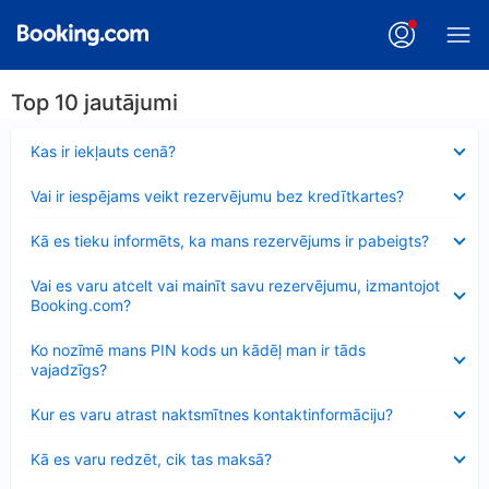
Top 10 jautājumi
Samazināts
Kas ir iekļauts cenā?
Samazināts
Vai ir iespējams veikt rezervējumu bez kredītkartes?
Samazināts
Kā es tieku informēts, ka mans rezervējums ir pabeigts?
Samazināts
Vai es varu atcelt vai mainīt savu rezervējumu, izmantojot
Booking.com?
Samazināts
Ko nozīmē mans PIN kods un kādēļ man ir tāds
vajadzīgs?
Samazināts
Kur es varu atrast naktsmītnes kontaktinformāciju?
Samazināts
Kā es varu redzēt, cik tas maksā?