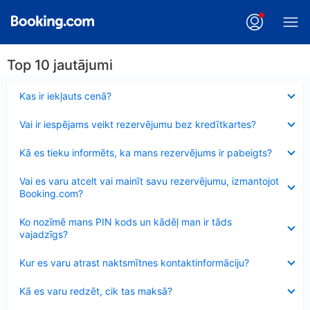
Top 10 jautājumi
Samazināts
Kas ir iekļauts cenā?
Samazināts
Vai ir iespējams veikt rezervējumu bez kredītkartes?
Samazināts
Kā es tieku informēts, ka mans rezervējums ir pabeigts?
Samazināts
Vai es varu atcelt vai mainīt savu rezervējumu, izmantojot
Booking.com?
Samazināts
Ko nozīmē mans PIN kods un kādēļ man ir tāds
vajadzīgs?
Samazināts
Kur es varu atrast naktsmītnes kontaktinformāciju?
Samazināts
Kā es varu redzēt, cik tas maksā?