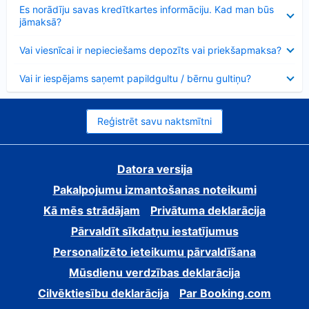
Samazināts
Es norādīju savas kredītkartes informāciju. Kad man būs
jāmaksā?
Samazināts
Vai viesnīcai ir nepieciešams depozīts vai priekšapmaksa?
Samazināts
Vai ir iespējams saņemt papildgultu / bērnu gultiņu?
Reģistrēt savu naktsmītni
Datora versija
Pakalpojumu izmantošanas noteikumi
Kā mēs strādājam
Privātuma deklarācija
Pārvaldīt sīkdatņu iestatījumus
Personalizēto ieteikumu pārvaldīšana
Mūsdienu verdzības deklarācija
Cilvēktiesību deklarācija
Par Booking.com