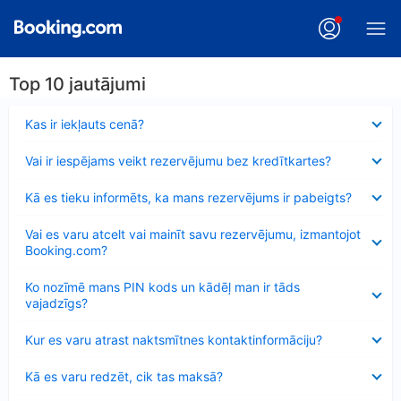
Top 10 jautājumi
Samazināts
Kas ir iekļauts cenā?
Samazināts
Vai ir iespējams veikt rezervējumu bez kredītkartes?
Samazināts
Kā es tieku informēts, ka mans rezervējums ir pabeigts?
Samazināts
Vai es varu atcelt vai mainīt savu rezervējumu, izmantojot
Booking.com?
Samazināts
Ko nozīmē mans PIN kods un kādēļ man ir tāds
vajadzīgs?
Samazināts
Kur es varu atrast naktsmītnes kontaktinformāciju?
Samazināts
Kā es varu redzēt, cik tas maksā?