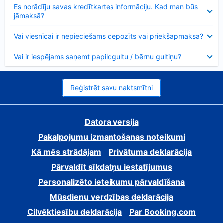
Samazināts
Es norādīju savas kredītkartes informāciju. Kad man būs
jāmaksā?
Samazināts
Vai viesnīcai ir nepieciešams depozīts vai priekšapmaksa?
Samazināts
Vai ir iespējams saņemt papildgultu / bērnu gultiņu?
Reģistrēt savu naktsmītni
Datora versija
Pakalpojumu izmantošanas noteikumi
Kā mēs strādājam
Privātuma deklarācija
Pārvaldīt sīkdatņu iestatījumus
Personalizēto ieteikumu pārvaldīšana
Mūsdienu verdzības deklarācija
Cilvēktiesību deklarācija
Par Booking.com