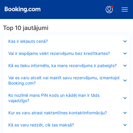
Top 10 jautājumi
Samazināts
Kas ir iekļauts cenā?
Samazināts
Vai ir iespējams veikt rezervējumu bez kredītkartes?
Samazināts
Kā es tieku informēts, ka mans rezervējums ir pabeigts?
Samazināts
Vai es varu atcelt vai mainīt savu rezervējumu, izmantojot
Booking.com?
Samazināts
Ko nozīmē mans PIN kods un kādēļ man ir tāds
vajadzīgs?
Samazināts
Kur es varu atrast naktsmītnes kontaktinformāciju?
Samazināts
Kā es varu redzēt, cik tas maksā?