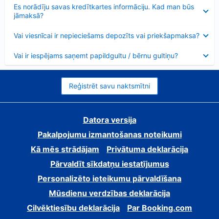
Samazināts
Es norādīju savas kredītkartes informāciju. Kad man būs
jāmaksā?
Samazināts
Vai viesnīcai ir nepieciešams depozīts vai priekšapmaksa?
Samazināts
Vai ir iespējams saņemt papildgultu / bērnu gultiņu?
Reģistrēt savu naktsmītni
Datora versija
Pakalpojumu izmantošanas noteikumi
Kā mēs strādājam
Privātuma deklarācija
Pārvaldīt sīkdatņu iestatījumus
Personalizēto ieteikumu pārvaldīšana
Mūsdienu verdzības deklarācija
Cilvēktiesību deklarācija
Par Booking.com