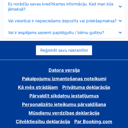
Samazināts
Es norādīju savas kredītkartes informāciju. Kad man būs
jāmaksā?
Samazināts
Vai viesnīcai ir nepieciešams depozīts vai priekšapmaksa?
Samazināts
Vai ir iespējams saņemt papildgultu / bērnu gultiņu?
Reģistrēt savu naktsmītni
Datora versija
Pakalpojumu izmantošanas noteikumi
Kā mēs strādājam
Privātuma deklarācija
Pārvaldīt sīkdatņu iestatījumus
Personalizēto ieteikumu pārvaldīšana
Mūsdienu verdzības deklarācija
Cilvēktiesību deklarācija
Par Booking.com