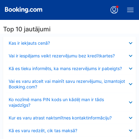
Top 10 jautājumi
Samazināts
Kas ir iekļauts cenā?
Samazināts
Vai ir iespējams veikt rezervējumu bez kredītkartes?
Samazināts
Kā es tieku informēts, ka mans rezervējums ir pabeigts?
Samazināts
Vai es varu atcelt vai mainīt savu rezervējumu, izmantojot
Booking.com?
Samazināts
Ko nozīmē mans PIN kods un kādēļ man ir tāds
vajadzīgs?
Samazināts
Kur es varu atrast naktsmītnes kontaktinformāciju?
Samazināts
Kā es varu redzēt, cik tas maksā?