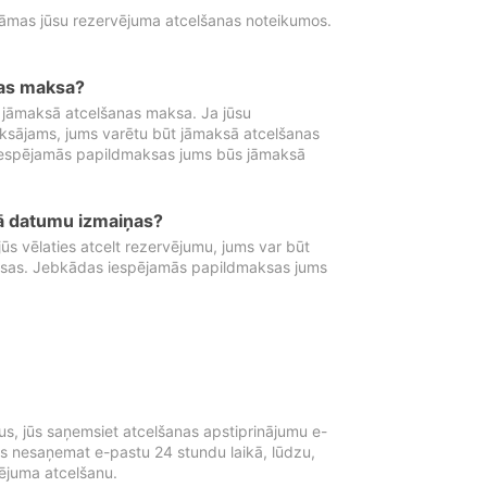
tāmas jūsu rezervējuma atcelšanas noteikumos.
nas maksa?
 jāmaksā atcelšanas maksa. Ja jūsu
aksājams, jums varētu būt jāmaksā atcelšanas
iespējamās papildmaksas jums būs jāmaksā
tā datumu izmaiņas?
 vēlaties atcelt rezervējumu, jums var būt
ksas. Jebkādas iespējamās papildmaksas jums
s, jūs saņemsiet atcelšanas apstiprinājumu e-
ūs nesaņemat e-pastu 24 stundu laikā, lūdzu,
vējuma atcelšanu.