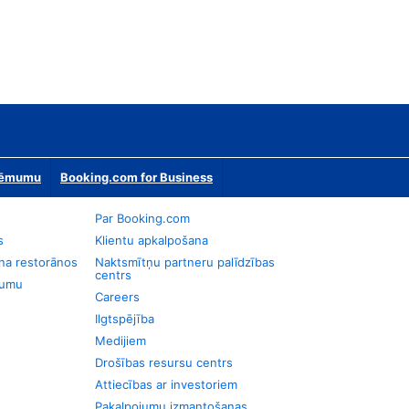
zņēmumu
Booking.com for Business
Par Booking.com
s
Klientu apkalpošana
na restorānos
Naktsmītņu partneru palīdzības
centrs
jumu
Careers
Ilgtspējība
Medijiem
Drošības resursu centrs
Attiecības ar investoriem
Pakalpojumu izmantošanas