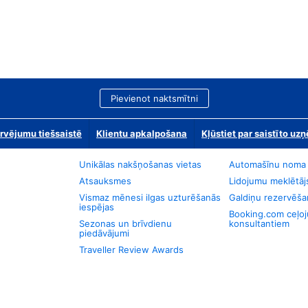
Pievienot naktsmītni
rvējumu tiešsaistē
Klientu apkalpošana
Kļūstiet par saistīto u
Unikālas nakšņošanas vietas
Automašīnu noma
Atsauksmes
Lidojumu meklētāj
Vismaz mēnesi ilgas uzturēšanās
Galdiņu rezervēša
iespējas
Booking.com ceļo
Sezonas un brīvdienu
konsultantiem
piedāvājumi
Traveller Review Awards