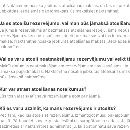
Jā! Naktsmītne nosaka jebkuras atcelšanas maksas, un tās ir apska
Jebkādas iespējamās papildmaksas jūs maksāsiet naktsmītnei.
Ja es atcelšu rezervējumu, vai man būs jāmaksā atcelša
Ja jums ir rezervējums ar bezmaksas atcelšanas iespēju, jums nebūs
rezervējumu vairs nav iespējams atcelt bez maksas vai tas ir neatm
maksa. Naktsmītne nosaka jebkuras atcelšanas maksas. Jebkādas 
naktsmītnei.
Vai es varu atcelt neatmaksājamu rezervējumu vai veikt 
Mainīt datumus neatmaksājamiem rezervējumiem nav iespējams. Ja jūs
jāmaksā papildmaksas. Naktsmītne nosaka jebkuras atcelšanas ma
būs jāmaksā naktsmītnei.
Kur var atrast atcelšanas noteikumus?
Jūs tos varat skatīt sava rezervējuma apstiprinājumā.
Kā es varu uzzināt, ka mans rezervējums ir atcelts?
Pēc tam, kad jūs atcelsiet rezervējumu, izmantojot mūsu pakalpojumu
pastā. Pārbaudiet sava e-pasta iesūtni un surogātpasta sadaļu. Ja j
sazinieties ar naktsmītnes administrāciju, lai apstiprinātu sava rezer