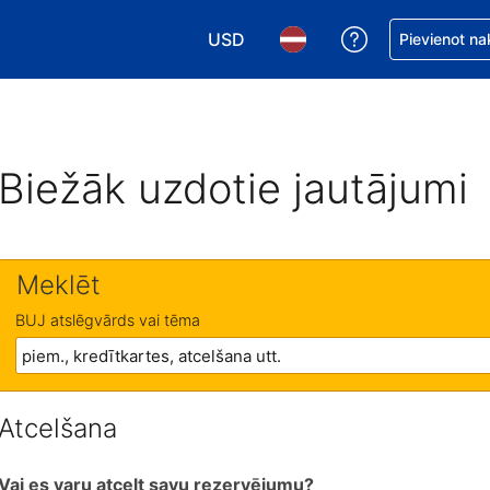
USD
Saņemiet palīd
Pievienot na
Izvēlēties valūtu. Jūsu pašreizējā 
Izvēlēties valodu. Jūsu pa
Biežāk uzdotie jautājumi
Meklēt
BUJ atslēgvārds vai tēma
Atcelšana
Vai es varu atcelt savu rezervējumu?