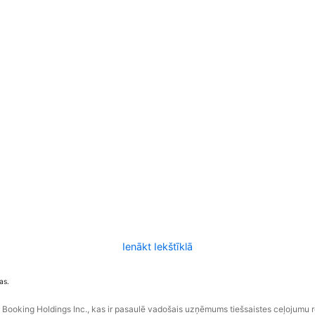
Ienākt Iekštīklā
as.
ooking Holdings Inc., kas ir pasaulē vadošais uzņēmums tiešsaistes ceļojumu 