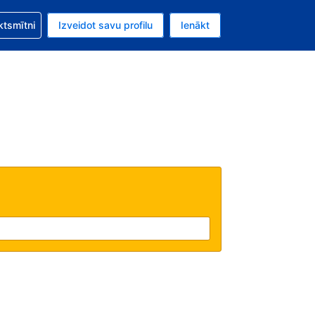
zību saistībā ar savu rezervējumu.
ktsmītni
Izveidot savu profilu
Ienākt
valūta ir ASV dolārs.
šreizējā valoda ir Latviski.