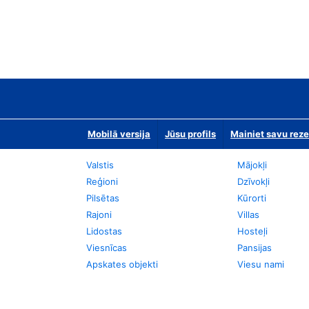
Mobilā versija
Jūsu profils
Mainiet savu reze
Valstis
Mājokļi
Reģioni
Dzīvokļi
Pilsētas
Kūrorti
Rajoni
Villas
Lidostas
Hosteļi
Viesnīcas
Pansijas
Apskates objekti
Viesu nami