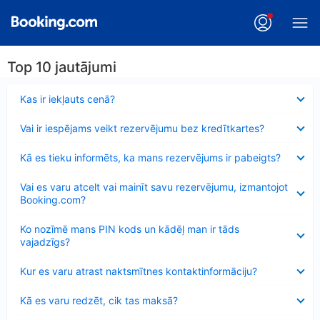
Top 10 jautājumi
Samazināts
Kas ir iekļauts cenā?
Samazināts
Vai ir iespējams veikt rezervējumu bez kredītkartes?
Samazināts
Kā es tieku informēts, ka mans rezervējums ir pabeigts?
Samazināts
Vai es varu atcelt vai mainīt savu rezervējumu, izmantojot
Booking.com?
Samazināts
Ko nozīmē mans PIN kods un kādēļ man ir tāds
vajadzīgs?
Samazināts
Kur es varu atrast naktsmītnes kontaktinformāciju?
Samazināts
Kā es varu redzēt, cik tas maksā?