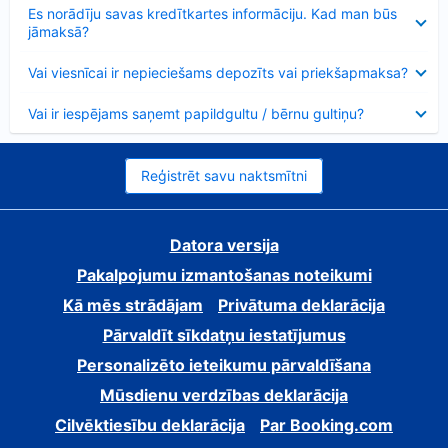
Samazināts
Es norādīju savas kredītkartes informāciju. Kad man būs
jāmaksā?
Samazināts
Vai viesnīcai ir nepieciešams depozīts vai priekšapmaksa?
Samazināts
Vai ir iespējams saņemt papildgultu / bērnu gultiņu?
Reģistrēt savu naktsmītni
Datora versija
Pakalpojumu izmantošanas noteikumi
Kā mēs strādājam
Privātuma deklarācija
Pārvaldīt sīkdatņu iestatījumus
Personalizēto ieteikumu pārvaldīšana
Mūsdienu verdzības deklarācija
Cilvēktiesību deklarācija
Par Booking.com