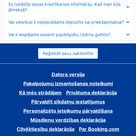
Samazināts
Es norādīju savas kredītkartes informāciju. Kad man būs
jāmaksā?
Samazināts
Vai viesnīcai ir nepieciešams depozīts vai priekšapmaksa?
Samazināts
Vai ir iespējams saņemt papildgultu / bērnu gultiņu?
Reģistrēt savu naktsmītni
Datora versija
Pakalpojumu izmantošanas noteikumi
Kā mēs strādājam
Privātuma deklarācija
Pārvaldīt sīkdatņu iestatījumus
Personalizēto ieteikumu pārvaldīšana
Mūsdienu verdzības deklarācija
Cilvēktiesību deklarācija
Par Booking.com