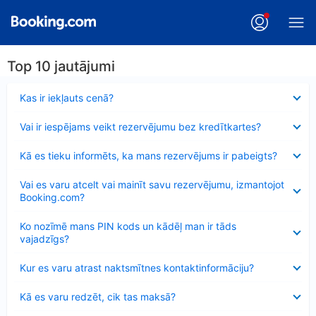
Top 10 jautājumi
Samazināts
Kas ir iekļauts cenā?
Samazināts
Vai ir iespējams veikt rezervējumu bez kredītkartes?
Samazināts
Kā es tieku informēts, ka mans rezervējums ir pabeigts?
Samazināts
Vai es varu atcelt vai mainīt savu rezervējumu, izmantojot
Booking.com?
Samazināts
Ko nozīmē mans PIN kods un kādēļ man ir tāds
vajadzīgs?
Samazināts
Kur es varu atrast naktsmītnes kontaktinformāciju?
Samazināts
Kā es varu redzēt, cik tas maksā?