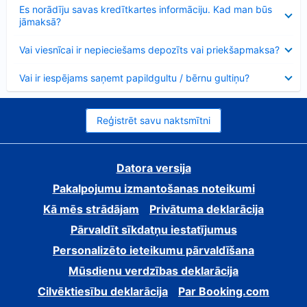
Samazināts
Es norādīju savas kredītkartes informāciju. Kad man būs
jāmaksā?
Samazināts
Vai viesnīcai ir nepieciešams depozīts vai priekšapmaksa?
Samazināts
Vai ir iespējams saņemt papildgultu / bērnu gultiņu?
Reģistrēt savu naktsmītni
Datora versija
Pakalpojumu izmantošanas noteikumi
Kā mēs strādājam
Privātuma deklarācija
Pārvaldīt sīkdatņu iestatījumus
Personalizēto ieteikumu pārvaldīšana
Mūsdienu verdzības deklarācija
Cilvēktiesību deklarācija
Par Booking.com