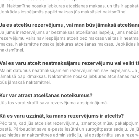
Jā! Naktsmītne nosaka jebkuras atcelšanas maksas, un tās ir apska
Jebkādas iespējamās papildmaksas jūs maksāsiet naktsmītnei.
Ja es atcelšu rezervējumu, vai man būs jāmaksā atcelša
Ja jums ir rezervējums ar bezmaksas atcelšanas iespēju, jums nebūs
rezervējumu vairs nav iespējams atcelt bez maksas vai tas ir neatm
maksa. Naktsmītne nosaka jebkuras atcelšanas maksas. Jebkādas 
naktsmītnei.
Vai es varu atcelt neatmaksājamu rezervējumu vai veikt 
Mainīt datumus neatmaksājamiem rezervējumiem nav iespējams. Ja jūs
jāmaksā papildmaksas. Naktsmītne nosaka jebkuras atcelšanas ma
būs jāmaksā naktsmītnei.
Kur var atrast atcelšanas noteikumus?
Jūs tos varat skatīt sava rezervējuma apstiprinājumā.
Kā es varu uzzināt, ka mans rezervējums ir atcelts?
Pēc tam, kad jūs atcelsiet rezervējumu, izmantojot mūsu pakalpojumu
pastā. Pārbaudiet sava e-pasta iesūtni un surogātpasta sadaļu. Ja j
sazinieties ar naktsmītnes administrāciju, lai apstiprinātu sava rezer