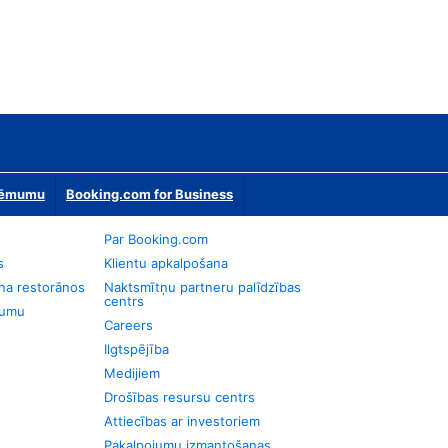
zņēmumu
Booking.com for Business
Par Booking.com
s
Klientu apkalpošana
na restorānos
Naktsmītņu partneru palīdzības
centrs
jumu
Careers
Ilgtspējība
Medijiem
Drošības resursu centrs
Attiecības ar investoriem
Pakalpojumu izmantošanas