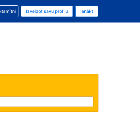
zību saistībā ar savu rezervējumu.
ktsmītni
Izveidot savu profilu
Ienākt
valūta ir Eiro.
šreizējā valoda ir Latviski.