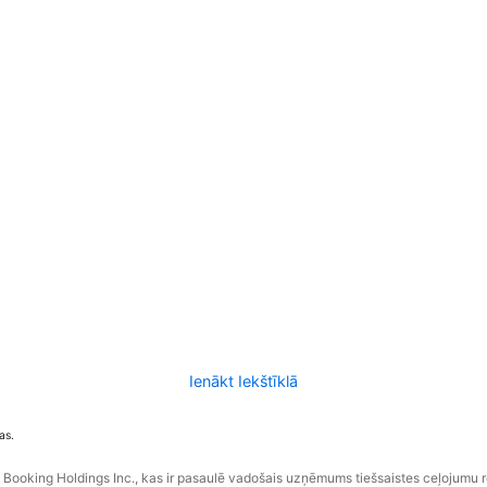
Ienākt Iekštīklā
as.
ooking Holdings Inc., kas ir pasaulē vadošais uzņēmums tiešsaistes ceļojumu 