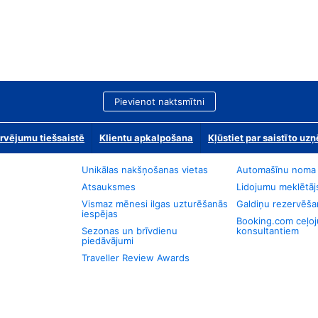
Pievienot naktsmītni
rvējumu tiešsaistē
Klientu apkalpošana
Kļūstiet par saistīto u
Unikālas nakšņošanas vietas
Automašīnu noma
Atsauksmes
Lidojumu meklētāj
Vismaz mēnesi ilgas uzturēšanās
Galdiņu rezervēša
iespējas
Booking.com ceļo
Sezonas un brīvdienu
konsultantiem
piedāvājumi
Traveller Review Awards