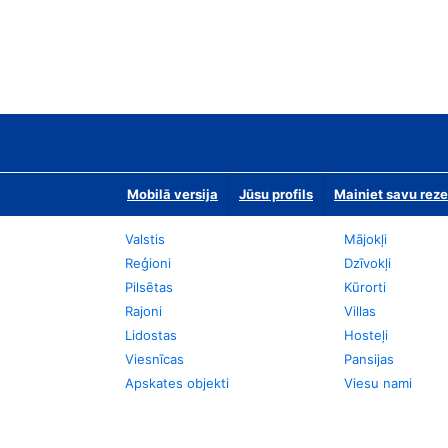
Mobilā versija
Jūsu profils
Mainiet savu reze
Valstis
Mājokļi
Reģioni
Dzīvokļi
Pilsētas
Kūrorti
Rajoni
Villas
Lidostas
Hosteļi
Viesnīcas
Pansijas
Apskates objekti
Viesu nami