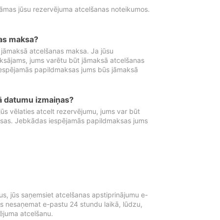
tāmas jūsu rezervējuma atcelšanas noteikumos.
nas maksa?
 jāmaksā atcelšanas maksa. Ja jūsu
aksājams, jums varētu būt jāmaksā atcelšanas
iespējamās papildmaksas jums būs jāmaksā
tā datumu izmaiņas?
 vēlaties atcelt rezervējumu, jums var būt
ksas. Jebkādas iespējamās papildmaksas jums
s, jūs saņemsiet atcelšanas apstiprinājumu e-
ūs nesaņemat e-pastu 24 stundu laikā, lūdzu,
vējuma atcelšanu.