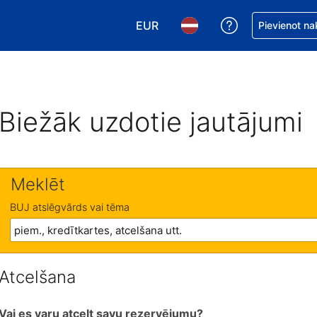
EUR
Saņemiet palīd
Pievienot na
Izvēlēties valūtu. Jūsu pašreizējā 
Izvēlēties valodu. Jūsu pa
Biežāk uzdotie jautājumi
Meklēt
BUJ atslēgvārds vai tēma
Atcelšana
Vai es varu atcelt savu rezervējumu?