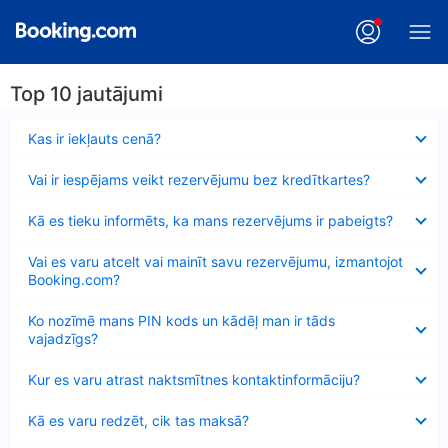
Top 10 jautājumi
Samazināts
Kas ir iekļauts cenā?
Samazināts
Vai ir iespējams veikt rezervējumu bez kredītkartes?
Samazināts
Kā es tieku informēts, ka mans rezervējums ir pabeigts?
Samazināts
Vai es varu atcelt vai mainīt savu rezervējumu, izmantojot
Booking.com?
Samazināts
Ko nozīmē mans PIN kods un kādēļ man ir tāds
vajadzīgs?
Samazināts
Kur es varu atrast naktsmītnes kontaktinformāciju?
Samazināts
Kā es varu redzēt, cik tas maksā?