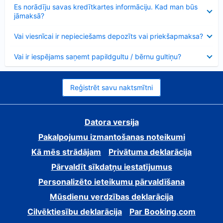
Samazināts
Es norādīju savas kredītkartes informāciju. Kad man būs
jāmaksā?
Samazināts
Vai viesnīcai ir nepieciešams depozīts vai priekšapmaksa?
Samazināts
Vai ir iespējams saņemt papildgultu / bērnu gultiņu?
Reģistrēt savu naktsmītni
Datora versija
Pakalpojumu izmantošanas noteikumi
Kā mēs strādājam
Privātuma deklarācija
Pārvaldīt sīkdatņu iestatījumus
Personalizēto ieteikumu pārvaldīšana
Mūsdienu verdzības deklarācija
Cilvēktiesību deklarācija
Par Booking.com