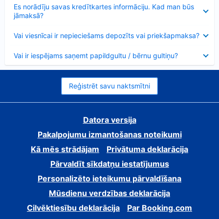
Samazināts
Es norādīju savas kredītkartes informāciju. Kad man būs
jāmaksā?
Samazināts
Vai viesnīcai ir nepieciešams depozīts vai priekšapmaksa?
Samazināts
Vai ir iespējams saņemt papildgultu / bērnu gultiņu?
Reģistrēt savu naktsmītni
Datora versija
Pakalpojumu izmantošanas noteikumi
Kā mēs strādājam
Privātuma deklarācija
Pārvaldīt sīkdatņu iestatījumus
Personalizēto ieteikumu pārvaldīšana
Mūsdienu verdzības deklarācija
Cilvēktiesību deklarācija
Par Booking.com