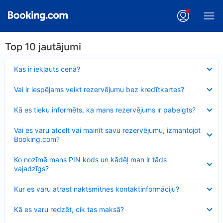
Top 10 jautājumi
Samazināts
Kas ir iekļauts cenā?
Samazināts
Vai ir iespējams veikt rezervējumu bez kredītkartes?
Samazināts
Kā es tieku informēts, ka mans rezervējums ir pabeigts?
Samazināts
Vai es varu atcelt vai mainīt savu rezervējumu, izmantojot
Booking.com?
Samazināts
Ko nozīmē mans PIN kods un kādēļ man ir tāds
vajadzīgs?
Samazināts
Kur es varu atrast naktsmītnes kontaktinformāciju?
Samazināts
Kā es varu redzēt, cik tas maksā?