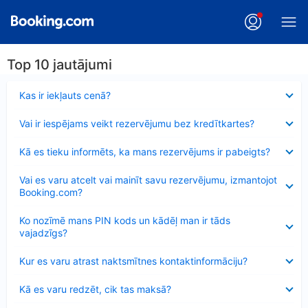
Top 10 jautājumi
Samazināts
Kas ir iekļauts cenā?
Samazināts
Vai ir iespējams veikt rezervējumu bez kredītkartes?
Samazināts
Kā es tieku informēts, ka mans rezervējums ir pabeigts?
Samazināts
Vai es varu atcelt vai mainīt savu rezervējumu, izmantojot
Booking.com?
Samazināts
Ko nozīmē mans PIN kods un kādēļ man ir tāds
vajadzīgs?
Samazināts
Kur es varu atrast naktsmītnes kontaktinformāciju?
Samazināts
Kā es varu redzēt, cik tas maksā?