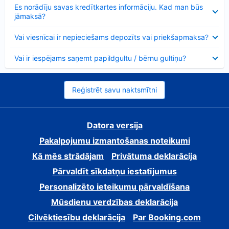
Samazināts
Es norādīju savas kredītkartes informāciju. Kad man būs
jāmaksā?
Samazināts
Vai viesnīcai ir nepieciešams depozīts vai priekšapmaksa?
Samazināts
Vai ir iespējams saņemt papildgultu / bērnu gultiņu?
Reģistrēt savu naktsmītni
Datora versija
Pakalpojumu izmantošanas noteikumi
Kā mēs strādājam
Privātuma deklarācija
Pārvaldīt sīkdatņu iestatījumus
Personalizēto ieteikumu pārvaldīšana
Mūsdienu verdzības deklarācija
Cilvēktiesību deklarācija
Par Booking.com