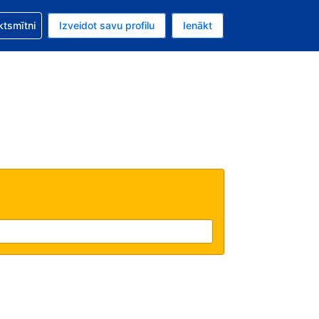
zību saistībā ar savu rezervējumu.
ktsmītni
Izveidot savu profilu
Ienākt
valūta ir Eiro.
šreizējā valoda ir Latviski.