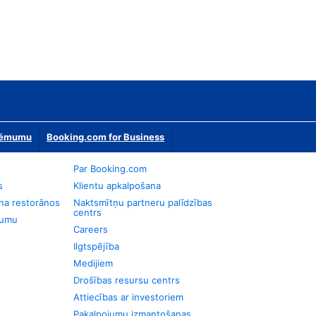
zņēmumu
Booking.com for Business
Par Booking.com
s
Klientu apkalpošana
na restorānos
Naktsmītņu partneru palīdzības
centrs
jumu
Careers
Ilgtspējība
Medijiem
Drošības resursu centrs
Attiecības ar investoriem
Pakalpojumu izmantošanas