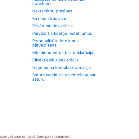
noteikumi
Naktsmītņu prasības
Kā mēs strādājam
Privātuma deklarācija
Pārvaldīt sīkdatņu iestatījumus
Personalizēto ieteikumu
pārvaldīšana
Mūsdienu verdzības deklarācija
Cilvēktiesību deklarācija
Uzņēmuma kontaktinformācija
Satura vadlīnijas un ziņošana par
saturu
rezervēšanai un saistītiem pakalpojumiem.