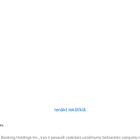
Ienākt Iekštīklā
as.
ooking Holdings Inc., kas ir pasaulē vadošais uzņēmums tiešsaistes ceļojumu 