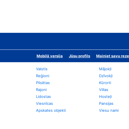
Mobilā versija
Jūsu profils
Mainiet savu reze
Valstis
Mājokļi
Reģioni
Dzīvokļi
Pilsētas
Kūrorti
Rajoni
Villas
Lidostas
Hosteļi
Viesnīcas
Pansijas
Apskates objekti
Viesu nami