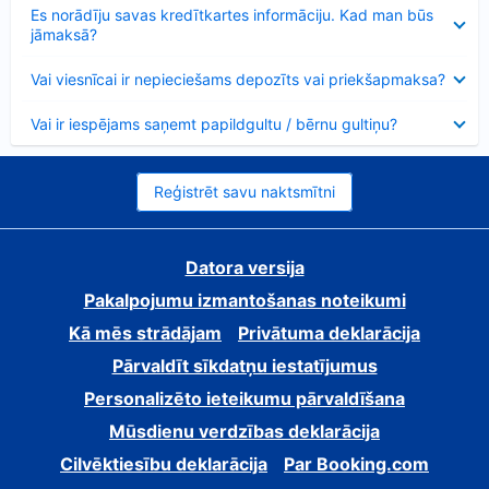
Samazināts
Es norādīju savas kredītkartes informāciju. Kad man būs
jāmaksā?
Samazināts
Vai viesnīcai ir nepieciešams depozīts vai priekšapmaksa?
Samazināts
Vai ir iespējams saņemt papildgultu / bērnu gultiņu?
Reģistrēt savu naktsmītni
Datora versija
Pakalpojumu izmantošanas noteikumi
Kā mēs strādājam
Privātuma deklarācija
Pārvaldīt sīkdatņu iestatījumus
Personalizēto ieteikumu pārvaldīšana
Mūsdienu verdzības deklarācija
Cilvēktiesību deklarācija
Par Booking.com