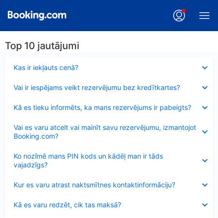
Top 10 jautājumi
Samazināts
Kas ir iekļauts cenā?
Samazināts
Vai ir iespējams veikt rezervējumu bez kredītkartes?
Samazināts
Kā es tieku informēts, ka mans rezervējums ir pabeigts?
Samazināts
Vai es varu atcelt vai mainīt savu rezervējumu, izmantojot
Booking.com?
Samazināts
Ko nozīmē mans PIN kods un kādēļ man ir tāds
vajadzīgs?
Samazināts
Kur es varu atrast naktsmītnes kontaktinformāciju?
Samazināts
Kā es varu redzēt, cik tas maksā?