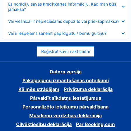
Samazināts
Es norādīju savas kredītkartes informāciju. Kad man būs
jāmaksā?
Samazināts
Vai viesnīcai ir nepieciešams depozīts vai priekšapmaksa?
Samazināts
Vai ir iespējams saņemt papildgultu / bērnu gultiņu?
Reģistrēt savu naktsmītni
Datora versija
Pakalpojumu izmantošanas noteikumi
Kā mēs strādājam
Privātuma deklarācija
Pārvaldīt sīkdatņu iestatījumus
Personalizēto ieteikumu pārvaldīšana
Mūsdienu verdzības deklarācija
Cilvēktiesību deklarācija
Par Booking.com