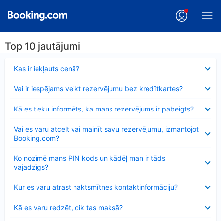
Top 10 jautājumi
Samazināts
Kas ir iekļauts cenā?
Samazināts
Vai ir iespējams veikt rezervējumu bez kredītkartes?
Samazināts
Kā es tieku informēts, ka mans rezervējums ir pabeigts?
Samazināts
Vai es varu atcelt vai mainīt savu rezervējumu, izmantojot
Booking.com?
Samazināts
Ko nozīmē mans PIN kods un kādēļ man ir tāds
vajadzīgs?
Samazināts
Kur es varu atrast naktsmītnes kontaktinformāciju?
Samazināts
Kā es varu redzēt, cik tas maksā?