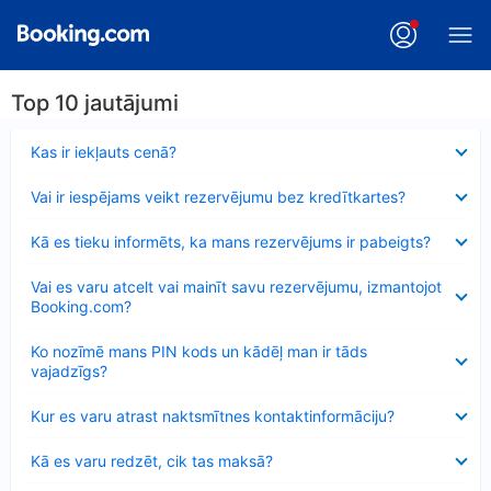
Top 10 jautājumi
Samazināts
Kas ir iekļauts cenā?
Samazināts
Vai ir iespējams veikt rezervējumu bez kredītkartes?
Samazināts
Kā es tieku informēts, ka mans rezervējums ir pabeigts?
Samazināts
Vai es varu atcelt vai mainīt savu rezervējumu, izmantojot
Booking.com?
Samazināts
Ko nozīmē mans PIN kods un kādēļ man ir tāds
vajadzīgs?
Samazināts
Kur es varu atrast naktsmītnes kontaktinformāciju?
Samazināts
Kā es varu redzēt, cik tas maksā?