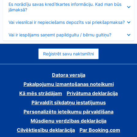
Samazināts
Es norādīju savas kredītkartes informāciju. Kad man būs
jāmaksā?
Samazināts
Vai viesnīcai ir nepieciešams depozīts vai priekšapmaksa?
Samazināts
Vai ir iespējams saņemt papildgultu / bērnu gultiņu?
Reģistrēt savu naktsmītni
Datora versija
Pakalpojumu izmantošanas noteikumi
Kā mēs strādājam
Privātuma deklarācija
Pārvaldīt sīkdatņu iestatījumus
Personalizēto ieteikumu pārvaldīšana
Mūsdienu verdzības deklarācija
Cilvēktiesību deklarācija
Par Booking.com