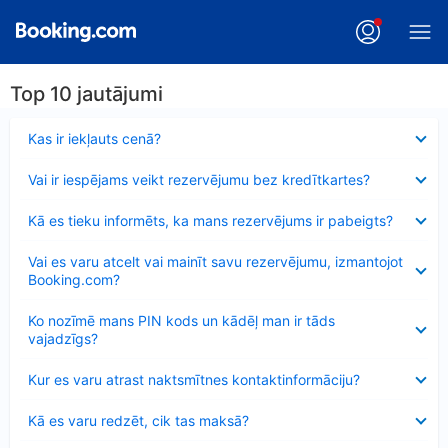
Top 10 jautājumi
Samazināts
Kas ir iekļauts cenā?
Samazināts
Vai ir iespējams veikt rezervējumu bez kredītkartes?
Samazināts
Kā es tieku informēts, ka mans rezervējums ir pabeigts?
Samazināts
Vai es varu atcelt vai mainīt savu rezervējumu, izmantojot
Booking.com?
Samazināts
Ko nozīmē mans PIN kods un kādēļ man ir tāds
vajadzīgs?
Samazināts
Kur es varu atrast naktsmītnes kontaktinformāciju?
Samazināts
Kā es varu redzēt, cik tas maksā?