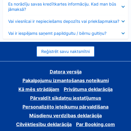
Samazināts
Es norādīju savas kredītkartes informāciju. Kad man būs
jāmaksā?
Samazināts
Vai viesnīcai ir nepieciešams depozīts vai priekšapmaksa?
Samazināts
Vai ir iespējams saņemt papildgultu / bērnu gultiņu?
Reģistrēt savu naktsmītni
Datora versija
Pakalpojumu izmantošanas noteikumi
Kā mēs strādājam
Privātuma deklarācija
Pārvaldīt sīkdatņu iestatījumus
Personalizēto ieteikumu pārvaldīšana
Mūsdienu verdzības deklarācija
Cilvēktiesību deklarācija
Par Booking.com