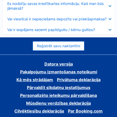
Samazināts
Es norādīju savas kredītkartes informāciju. Kad man būs
jāmaksā?
Samazināts
Vai viesnīcai ir nepieciešams depozīts vai priekšapmaksa?
Samazināts
Vai ir iespējams saņemt papildgultu / bērnu gultiņu?
Reģistrēt savu naktsmītni
Datora versija
Pakalpojumu izmantošanas noteikumi
Kā mēs strādājam
Privātuma deklarācija
Pārvaldīt sīkdatņu iestatījumus
Personalizēto ieteikumu pārvaldīšana
Mūsdienu verdzības deklarācija
Cilvēktiesību deklarācija
Par Booking.com