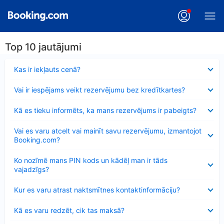
Top 10 jautājumi
Samazināts
Kas ir iekļauts cenā?
Samazināts
Vai ir iespējams veikt rezervējumu bez kredītkartes?
Samazināts
Kā es tieku informēts, ka mans rezervējums ir pabeigts?
Samazināts
Vai es varu atcelt vai mainīt savu rezervējumu, izmantojot
Booking.com?
Samazināts
Ko nozīmē mans PIN kods un kādēļ man ir tāds
vajadzīgs?
Samazināts
Kur es varu atrast naktsmītnes kontaktinformāciju?
Samazināts
Kā es varu redzēt, cik tas maksā?