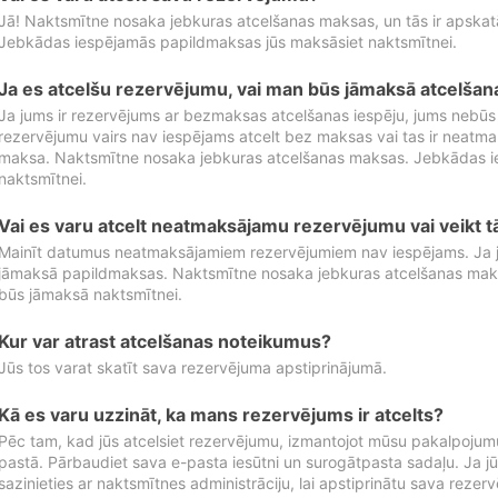
Jā! Naktsmītne nosaka jebkuras atcelšanas maksas, un tās ir apska
Jebkādas iespējamās papildmaksas jūs maksāsiet naktsmītnei.
Ja es atcelšu rezervējumu, vai man būs jāmaksā atcelša
Ja jums ir rezervējums ar bezmaksas atcelšanas iespēju, jums nebūs
rezervējumu vairs nav iespējams atcelt bez maksas vai tas ir neatm
maksa. Naktsmītne nosaka jebkuras atcelšanas maksas. Jebkādas 
naktsmītnei.
Vai es varu atcelt neatmaksājamu rezervējumu vai veikt 
Mainīt datumus neatmaksājamiem rezervējumiem nav iespējams. Ja jūs
jāmaksā papildmaksas. Naktsmītne nosaka jebkuras atcelšanas ma
būs jāmaksā naktsmītnei.
Kur var atrast atcelšanas noteikumus?
Jūs tos varat skatīt sava rezervējuma apstiprinājumā.
Kā es varu uzzināt, ka mans rezervējums ir atcelts?
Pēc tam, kad jūs atcelsiet rezervējumu, izmantojot mūsu pakalpojumu
pastā. Pārbaudiet sava e-pasta iesūtni un surogātpasta sadaļu. Ja j
sazinieties ar naktsmītnes administrāciju, lai apstiprinātu sava rezer