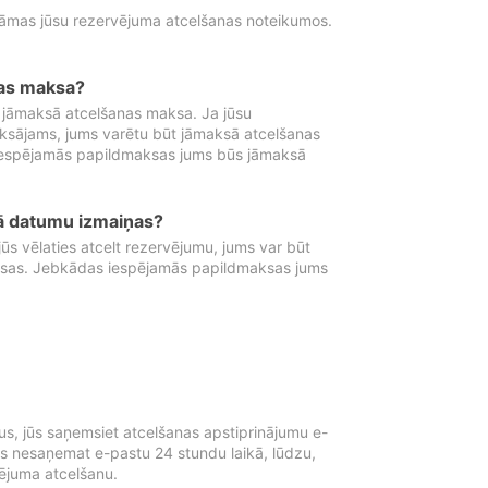
tāmas jūsu rezervējuma atcelšanas noteikumos.
nas maksa?
 jāmaksā atcelšanas maksa. Ja jūsu
aksājams, jums varētu būt jāmaksā atcelšanas
iespējamās papildmaksas jums būs jāmaksā
tā datumu izmaiņas?
 vēlaties atcelt rezervējumu, jums var būt
ksas. Jebkādas iespējamās papildmaksas jums
s, jūs saņemsiet atcelšanas apstiprinājumu e-
ūs nesaņemat e-pastu 24 stundu laikā, lūdzu,
vējuma atcelšanu.