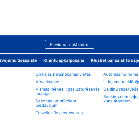
Pievienot naktsmītni
rvējumu tiešsaistē
Klientu apkalpošana
Kļūstiet par saistīto u
Unikālas nakšņošanas vietas
Automašīnu noma
Atsauksmes
Lidojumu meklētāj
Vismaz mēnesi ilgas uzturēšanās
Galdiņu rezervēša
iespējas
Booking.com ceļo
Sezonas un brīvdienu
konsultantiem
piedāvājumi
Traveller Review Awards