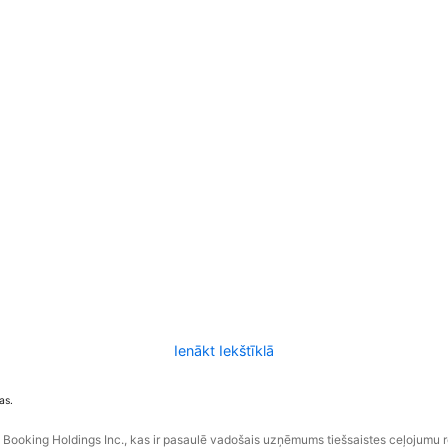
Ienākt Iekštīklā
as.
ooking Holdings Inc., kas ir pasaulē vadošais uzņēmums tiešsaistes ceļojumu 