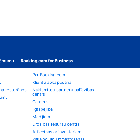
zņēmumu
Booking.com for Business
Par Booking.com
s
Klientu apkalpošana
na restorānos
Naktsmītņu partneru palīdzības
centrs
jumu
Careers
Ilgtspējība
Medijiem
Drošības resursu centrs
Attiecības ar investoriem
Pakalpojumu izmantošanas