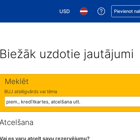
USD
Saņemiet palīd
Pievienot na
Izvēlēties valūtu. Jūsu pašreizējā 
Izvēlēties valodu. Jūsu pa
Biežāk uzdotie jautājumi
Meklēt
BUJ atslēgvārds vai tēma
Atcelšana
Vai es varu atcelt savu rezervējumu?