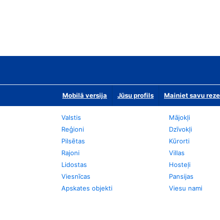
Mobilā versija
Jūsu profils
Mainiet savu reze
Valstis
Mājokļi
Reģioni
Dzīvokļi
Pilsētas
Kūrorti
Rajoni
Villas
Lidostas
Hosteļi
Viesnīcas
Pansijas
Apskates objekti
Viesu nami