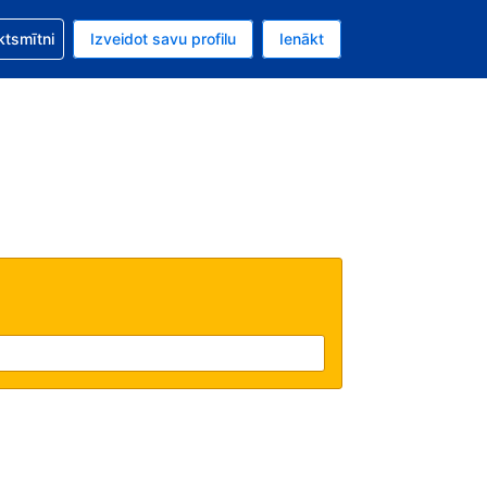
zību saistībā ar savu rezervējumu.
ktsmītni
Izveidot savu profilu
Ienākt
valūta ir ASV dolārs.
šreizējā valoda ir Latviski.