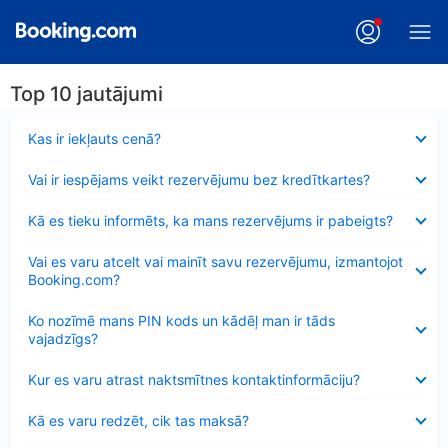
Top 10 jautājumi
Samazināts
Kas ir iekļauts cenā?
Samazināts
Vai ir iespējams veikt rezervējumu bez kredītkartes?
Samazināts
Kā es tieku informēts, ka mans rezervējums ir pabeigts?
Samazināts
Vai es varu atcelt vai mainīt savu rezervējumu, izmantojot
Booking.com?
Samazināts
Ko nozīmē mans PIN kods un kādēļ man ir tāds
vajadzīgs?
Samazināts
Kur es varu atrast naktsmītnes kontaktinformāciju?
Samazināts
Kā es varu redzēt, cik tas maksā?