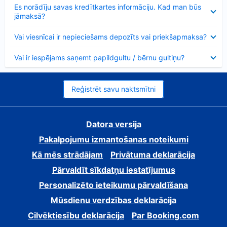
Samazināts
Es norādīju savas kredītkartes informāciju. Kad man būs
jāmaksā?
Samazināts
Vai viesnīcai ir nepieciešams depozīts vai priekšapmaksa?
Samazināts
Vai ir iespējams saņemt papildgultu / bērnu gultiņu?
Reģistrēt savu naktsmītni
Datora versija
Pakalpojumu izmantošanas noteikumi
Kā mēs strādājam
Privātuma deklarācija
Pārvaldīt sīkdatņu iestatījumus
Personalizēto ieteikumu pārvaldīšana
Mūsdienu verdzības deklarācija
Cilvēktiesību deklarācija
Par Booking.com