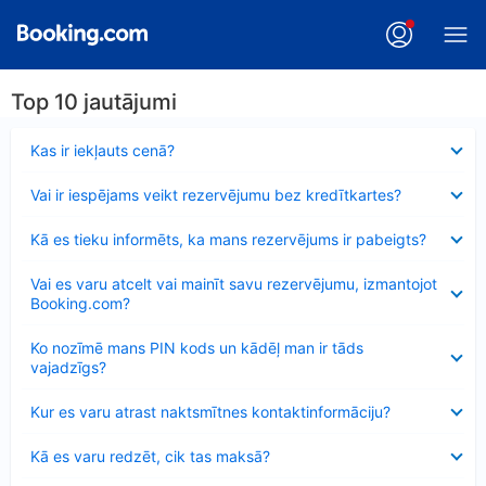
Top 10 jautājumi
Samazināts
Kas ir iekļauts cenā?
Samazināts
Vai ir iespējams veikt rezervējumu bez kredītkartes?
Samazināts
Kā es tieku informēts, ka mans rezervējums ir pabeigts?
Samazināts
Vai es varu atcelt vai mainīt savu rezervējumu, izmantojot
Booking.com?
Samazināts
Ko nozīmē mans PIN kods un kādēļ man ir tāds
vajadzīgs?
Samazināts
Kur es varu atrast naktsmītnes kontaktinformāciju?
Samazināts
Kā es varu redzēt, cik tas maksā?