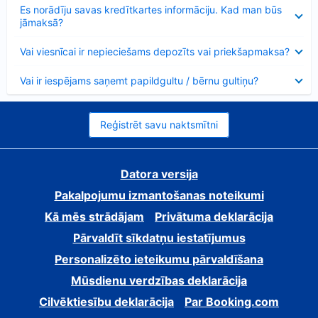
Samazināts
Es norādīju savas kredītkartes informāciju. Kad man būs
jāmaksā?
Samazināts
Vai viesnīcai ir nepieciešams depozīts vai priekšapmaksa?
Samazināts
Vai ir iespējams saņemt papildgultu / bērnu gultiņu?
Reģistrēt savu naktsmītni
Datora versija
Pakalpojumu izmantošanas noteikumi
Kā mēs strādājam
Privātuma deklarācija
Pārvaldīt sīkdatņu iestatījumus
Personalizēto ieteikumu pārvaldīšana
Mūsdienu verdzības deklarācija
Cilvēktiesību deklarācija
Par Booking.com