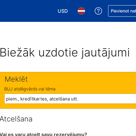
USD
Saņemiet palīd
Pievienot na
Izvēlēties valūtu. Jūsu pašreizējā 
Izvēlēties valodu. Jūsu pa
Biežāk uzdotie jautājumi
Meklēt
BUJ atslēgvārds vai tēma
Atcelšana
Vai es varu atcelt savu rezervējumu?