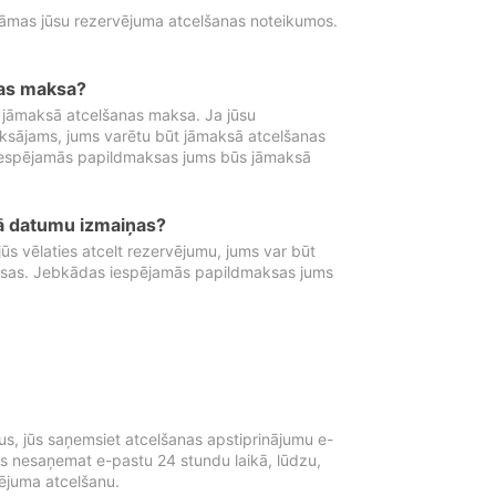
tāmas jūsu rezervējuma atcelšanas noteikumos.
nas maksa?
 jāmaksā atcelšanas maksa. Ja jūsu
aksājams, jums varētu būt jāmaksā atcelšanas
iespējamās papildmaksas jums būs jāmaksā
tā datumu izmaiņas?
 vēlaties atcelt rezervējumu, jums var būt
ksas. Jebkādas iespējamās papildmaksas jums
s, jūs saņemsiet atcelšanas apstiprinājumu e-
ūs nesaņemat e-pastu 24 stundu laikā, lūdzu,
vējuma atcelšanu.