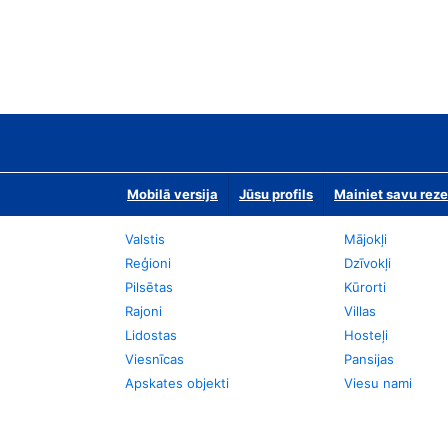
Mobilā versija
Jūsu profils
Mainiet savu reze
Valstis
Mājokļi
Reģioni
Dzīvokļi
Pilsētas
Kūrorti
Rajoni
Villas
Lidostas
Hosteļi
Viesnīcas
Pansijas
Apskates objekti
Viesu nami