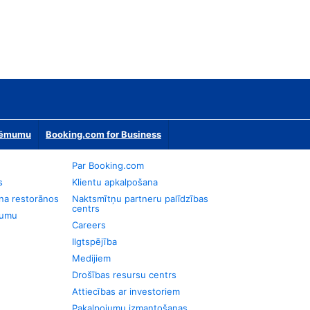
zņēmumu
Booking.com for Business
Par Booking.com
s
Klientu apkalpošana
na restorānos
Naktsmītņu partneru palīdzības
centrs
jumu
Careers
Ilgtspējība
Medijiem
Drošības resursu centrs
Attiecības ar investoriem
Pakalpojumu izmantošanas