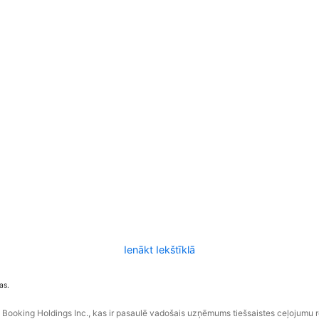
Ienākt Iekštīklā
as.
ooking Holdings Inc., kas ir pasaulē vadošais uzņēmums tiešsaistes ceļojumu 