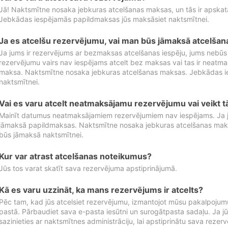
Jā! Naktsmītne nosaka jebkuras atcelšanas maksas, un tās ir apska
Jebkādas iespējamās papildmaksas jūs maksāsiet naktsmītnei.
Ja es atcelšu rezervējumu, vai man būs jāmaksā atcelša
Ja jums ir rezervējums ar bezmaksas atcelšanas iespēju, jums nebūs
rezervējumu vairs nav iespējams atcelt bez maksas vai tas ir neatm
maksa. Naktsmītne nosaka jebkuras atcelšanas maksas. Jebkādas 
naktsmītnei.
Vai es varu atcelt neatmaksājamu rezervējumu vai veikt 
Mainīt datumus neatmaksājamiem rezervējumiem nav iespējams. Ja jūs
jāmaksā papildmaksas. Naktsmītne nosaka jebkuras atcelšanas ma
būs jāmaksā naktsmītnei.
Kur var atrast atcelšanas noteikumus?
Jūs tos varat skatīt sava rezervējuma apstiprinājumā.
Kā es varu uzzināt, ka mans rezervējums ir atcelts?
Pēc tam, kad jūs atcelsiet rezervējumu, izmantojot mūsu pakalpojumu
pastā. Pārbaudiet sava e-pasta iesūtni un surogātpasta sadaļu. Ja j
sazinieties ar naktsmītnes administrāciju, lai apstiprinātu sava rezer