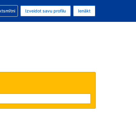
zību saistībā ar savu rezervējumu.
ktsmītni
Izveidot savu profilu
Ienākt
valūta ir ASV dolārs.
šreizējā valoda ir Latviski.