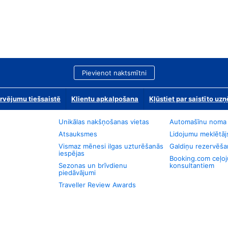
Pievienot naktsmītni
rvējumu tiešsaistē
Klientu apkalpošana
Kļūstiet par saistīto u
Unikālas nakšņošanas vietas
Automašīnu noma
Atsauksmes
Lidojumu meklētāj
Vismaz mēnesi ilgas uzturēšanās
Galdiņu rezervēša
iespējas
Booking.com ceļo
Sezonas un brīvdienu
konsultantiem
piedāvājumi
Traveller Review Awards