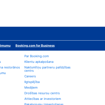
zņēmumu
Booking.com for Business
Par Booking.com
s
Klientu apkalpošana
na restorānos
Naktsmītņu partneru palīdzības
centrs
jumu
Careers
Ilgtspējība
Medijiem
Drošības resursu centrs
Attiecības ar investoriem
Pakalpojumu izmantošanas