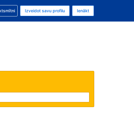
zību saistībā ar savu rezervējumu.
ktsmītni
Izveidot savu profilu
Ienākt
valūta ir Eiro.
šreizējā valoda ir Latviski.