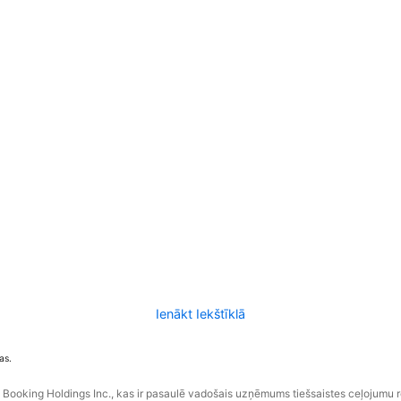
Ienākt Iekštīklā
as.
ooking Holdings Inc., kas ir pasaulē vadošais uzņēmums tiešsaistes ceļojumu 