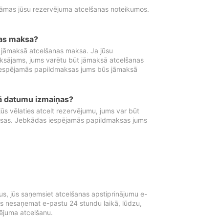
tāmas jūsu rezervējuma atcelšanas noteikumos.
nas maksa?
 jāmaksā atcelšanas maksa. Ja jūsu
aksājams, jums varētu būt jāmaksā atcelšanas
iespējamās papildmaksas jums būs jāmaksā
tā datumu izmaiņas?
 vēlaties atcelt rezervējumu, jums var būt
ksas. Jebkādas iespējamās papildmaksas jums
s, jūs saņemsiet atcelšanas apstiprinājumu e-
ūs nesaņemat e-pastu 24 stundu laikā, lūdzu,
vējuma atcelšanu.