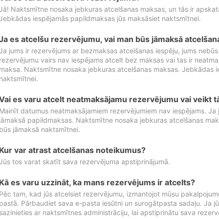
Jā! Naktsmītne nosaka jebkuras atcelšanas maksas, un tās ir apska
Jebkādas iespējamās papildmaksas jūs maksāsiet naktsmītnei.
Ja es atcelšu rezervējumu, vai man būs jāmaksā atcelša
Ja jums ir rezervējums ar bezmaksas atcelšanas iespēju, jums nebūs
rezervējumu vairs nav iespējams atcelt bez maksas vai tas ir neatm
maksa. Naktsmītne nosaka jebkuras atcelšanas maksas. Jebkādas 
naktsmītnei.
Vai es varu atcelt neatmaksājamu rezervējumu vai veikt 
Mainīt datumus neatmaksājamiem rezervējumiem nav iespējams. Ja jūs
jāmaksā papildmaksas. Naktsmītne nosaka jebkuras atcelšanas ma
būs jāmaksā naktsmītnei.
Kur var atrast atcelšanas noteikumus?
Jūs tos varat skatīt sava rezervējuma apstiprinājumā.
Kā es varu uzzināt, ka mans rezervējums ir atcelts?
Pēc tam, kad jūs atcelsiet rezervējumu, izmantojot mūsu pakalpojumu
pastā. Pārbaudiet sava e-pasta iesūtni un surogātpasta sadaļu. Ja j
sazinieties ar naktsmītnes administrāciju, lai apstiprinātu sava rezer