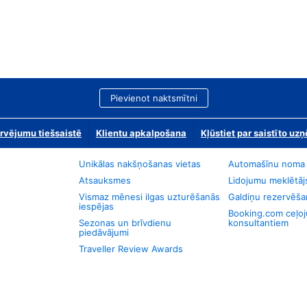
Pievienot naktsmītni
rvējumu tiešsaistē
Klientu apkalpošana
Kļūstiet par saistīto u
Unikālas nakšņošanas vietas
Automašīnu noma
Atsauksmes
Lidojumu meklētāj
Vismaz mēnesi ilgas uzturēšanās
Galdiņu rezervēša
iespējas
Booking.com ceļo
Sezonas un brīvdienu
konsultantiem
piedāvājumi
Traveller Review Awards