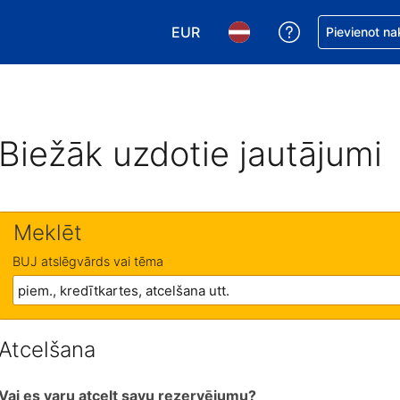
EUR
Saņemiet palīd
Pievienot na
Izvēlēties valūtu. Jūsu pašreizējā 
Izvēlēties valodu. Jūsu pa
Biežāk uzdotie jautājumi
Meklēt
BUJ atslēgvārds vai tēma
Atcelšana
Vai es varu atcelt savu rezervējumu?