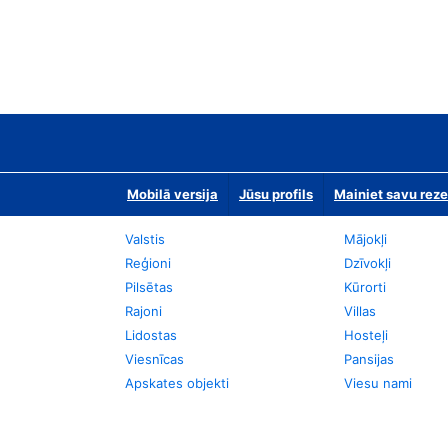
Mobilā versija
Jūsu profils
Mainiet savu reze
Valstis
Mājokļi
Reģioni
Dzīvokļi
Pilsētas
Kūrorti
Rajoni
Villas
Lidostas
Hosteļi
Viesnīcas
Pansijas
Apskates objekti
Viesu nami