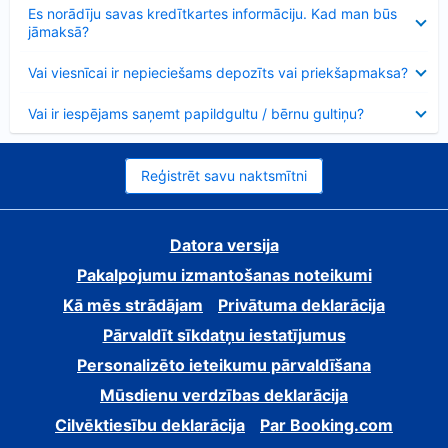
Samazināts
Es norādīju savas kredītkartes informāciju. Kad man būs
jāmaksā?
Samazināts
Vai viesnīcai ir nepieciešams depozīts vai priekšapmaksa?
Samazināts
Vai ir iespējams saņemt papildgultu / bērnu gultiņu?
Reģistrēt savu naktsmītni
Datora versija
Pakalpojumu izmantošanas noteikumi
Kā mēs strādājam
Privātuma deklarācija
Pārvaldīt sīkdatņu iestatījumus
Personalizēto ieteikumu pārvaldīšana
Mūsdienu verdzības deklarācija
Cilvēktiesību deklarācija
Par Booking.com