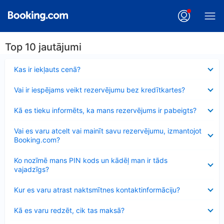
Top 10 jautājumi
Samazināts
Kas ir iekļauts cenā?
Samazināts
Vai ir iespējams veikt rezervējumu bez kredītkartes?
Samazināts
Kā es tieku informēts, ka mans rezervējums ir pabeigts?
Samazināts
Vai es varu atcelt vai mainīt savu rezervējumu, izmantojot
Booking.com?
Samazināts
Ko nozīmē mans PIN kods un kādēļ man ir tāds
vajadzīgs?
Samazināts
Kur es varu atrast naktsmītnes kontaktinformāciju?
Samazināts
Kā es varu redzēt, cik tas maksā?