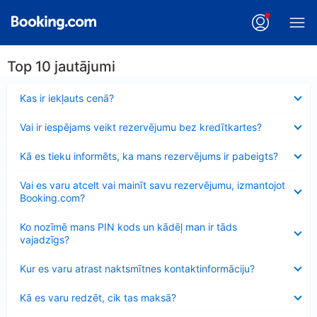
Top 10 jautājumi
Samazināts
Kas ir iekļauts cenā?
Samazināts
Vai ir iespējams veikt rezervējumu bez kredītkartes?
Samazināts
Kā es tieku informēts, ka mans rezervējums ir pabeigts?
Samazināts
Vai es varu atcelt vai mainīt savu rezervējumu, izmantojot
Booking.com?
Samazināts
Ko nozīmē mans PIN kods un kādēļ man ir tāds
vajadzīgs?
Samazināts
Kur es varu atrast naktsmītnes kontaktinformāciju?
Samazināts
Kā es varu redzēt, cik tas maksā?