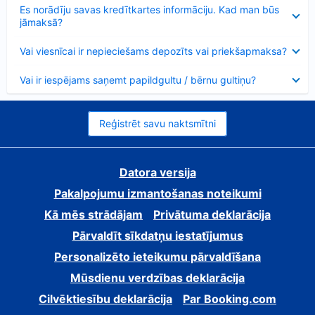
Samazināts
Es norādīju savas kredītkartes informāciju. Kad man būs
jāmaksā?
Samazināts
Vai viesnīcai ir nepieciešams depozīts vai priekšapmaksa?
Samazināts
Vai ir iespējams saņemt papildgultu / bērnu gultiņu?
Reģistrēt savu naktsmītni
Datora versija
Pakalpojumu izmantošanas noteikumi
Kā mēs strādājam
Privātuma deklarācija
Pārvaldīt sīkdatņu iestatījumus
Personalizēto ieteikumu pārvaldīšana
Mūsdienu verdzības deklarācija
Cilvēktiesību deklarācija
Par Booking.com