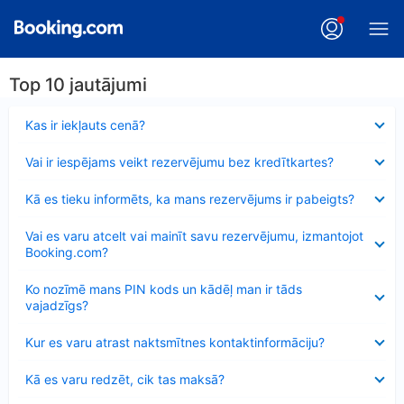
Top 10 jautājumi
Samazināts
Kas ir iekļauts cenā?
Samazināts
Vai ir iespējams veikt rezervējumu bez kredītkartes?
Samazināts
Kā es tieku informēts, ka mans rezervējums ir pabeigts?
Samazināts
Vai es varu atcelt vai mainīt savu rezervējumu, izmantojot
Booking.com?
Samazināts
Ko nozīmē mans PIN kods un kādēļ man ir tāds
vajadzīgs?
Samazināts
Kur es varu atrast naktsmītnes kontaktinformāciju?
Samazināts
Kā es varu redzēt, cik tas maksā?