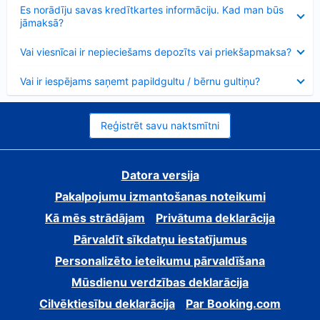
Samazināts
Es norādīju savas kredītkartes informāciju. Kad man būs
jāmaksā?
Samazināts
Vai viesnīcai ir nepieciešams depozīts vai priekšapmaksa?
Samazināts
Vai ir iespējams saņemt papildgultu / bērnu gultiņu?
Reģistrēt savu naktsmītni
Datora versija
Pakalpojumu izmantošanas noteikumi
Kā mēs strādājam
Privātuma deklarācija
Pārvaldīt sīkdatņu iestatījumus
Personalizēto ieteikumu pārvaldīšana
Mūsdienu verdzības deklarācija
Cilvēktiesību deklarācija
Par Booking.com