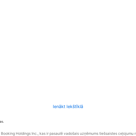
Ienākt Iekštīklā
as.
ooking Holdings Inc., kas ir pasaulē vadošais uzņēmums tiešsaistes ceļojumu 