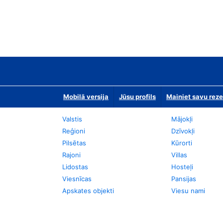
Mobilā versija
Jūsu profils
Mainiet savu reze
Valstis
Mājokļi
Reģioni
Dzīvokļi
Pilsētas
Kūrorti
Rajoni
Villas
Lidostas
Hosteļi
Viesnīcas
Pansijas
Apskates objekti
Viesu nami