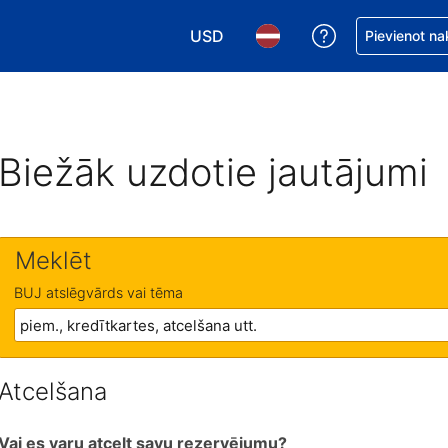
USD
Saņemiet palīd
Pievienot na
Izvēlēties valūtu. Jūsu pašreizējā 
Izvēlēties valodu. Jūsu pa
Biežāk uzdotie jautājumi
Meklēt
BUJ atslēgvārds vai tēma
Atcelšana
Vai es varu atcelt savu rezervējumu?