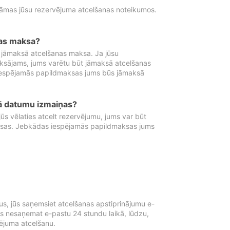
tāmas jūsu rezervējuma atcelšanas noteikumos.
nas maksa?
 jāmaksā atcelšanas maksa. Ja jūsu
aksājams, jums varētu būt jāmaksā atcelšanas
iespējamās papildmaksas jums būs jāmaksā
tā datumu izmaiņas?
 vēlaties atcelt rezervējumu, jums var būt
ksas. Jebkādas iespējamās papildmaksas jums
s, jūs saņemsiet atcelšanas apstiprinājumu e-
ūs nesaņemat e-pastu 24 stundu laikā, lūdzu,
vējuma atcelšanu.