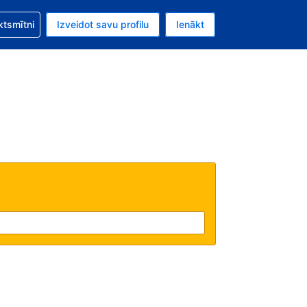
zību saistībā ar savu rezervējumu.
ktsmītni
Izveidot savu profilu
Ienākt
valūta ir ASV dolārs.
šreizējā valoda ir Latviski.