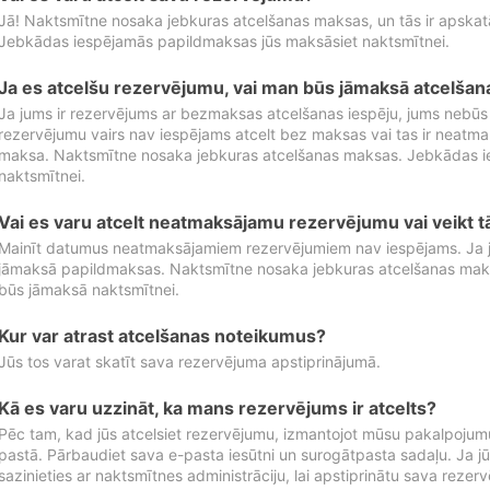
Jā! Naktsmītne nosaka jebkuras atcelšanas maksas, un tās ir apska
Jebkādas iespējamās papildmaksas jūs maksāsiet naktsmītnei.
Ja es atcelšu rezervējumu, vai man būs jāmaksā atcelša
Ja jums ir rezervējums ar bezmaksas atcelšanas iespēju, jums nebūs
rezervējumu vairs nav iespējams atcelt bez maksas vai tas ir neatm
maksa. Naktsmītne nosaka jebkuras atcelšanas maksas. Jebkādas 
naktsmītnei.
Vai es varu atcelt neatmaksājamu rezervējumu vai veikt 
Mainīt datumus neatmaksājamiem rezervējumiem nav iespējams. Ja jūs
jāmaksā papildmaksas. Naktsmītne nosaka jebkuras atcelšanas ma
būs jāmaksā naktsmītnei.
Kur var atrast atcelšanas noteikumus?
Jūs tos varat skatīt sava rezervējuma apstiprinājumā.
Kā es varu uzzināt, ka mans rezervējums ir atcelts?
Pēc tam, kad jūs atcelsiet rezervējumu, izmantojot mūsu pakalpojumu
pastā. Pārbaudiet sava e-pasta iesūtni un surogātpasta sadaļu. Ja j
sazinieties ar naktsmītnes administrāciju, lai apstiprinātu sava rezer