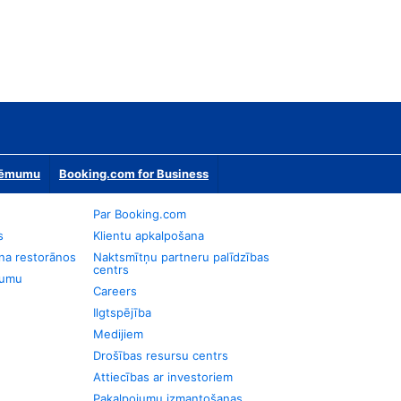
zņēmumu
Booking.com for Business
Par Booking.com
s
Klientu apkalpošana
na restorānos
Naktsmītņu partneru palīdzības
centrs
jumu
Careers
Ilgtspējība
Medijiem
Drošības resursu centrs
Attiecības ar investoriem
Pakalpojumu izmantošanas