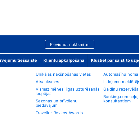
Pievienot naktsmītni
rvējumu tiešsaistē
Klientu apkalpošana
Kļūstiet par saistīto u
Unikālas nakšņošanas vietas
Automašīnu noma
Atsauksmes
Lidojumu meklētāj
Vismaz mēnesi ilgas uzturēšanās
Galdiņu rezervēša
iespējas
Booking.com ceļo
Sezonas un brīvdienu
konsultantiem
piedāvājumi
Traveller Review Awards