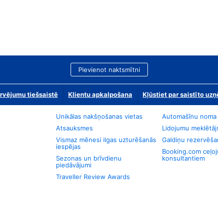
Pievienot naktsmītni
rvējumu tiešsaistē
Klientu apkalpošana
Kļūstiet par saistīto u
Unikālas nakšņošanas vietas
Automašīnu noma
Atsauksmes
Lidojumu meklētāj
Vismaz mēnesi ilgas uzturēšanās
Galdiņu rezervēša
iespējas
Booking.com ceļo
Sezonas un brīvdienu
konsultantiem
piedāvājumi
Traveller Review Awards