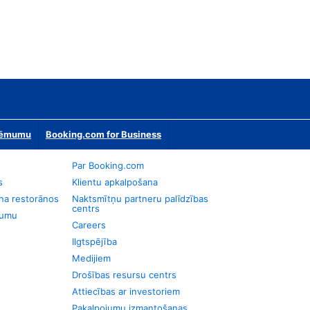
zņēmumu
Booking.com for Business
Par Booking.com
s
Klientu apkalpošana
na restorānos
Naktsmītņu partneru palīdzības
centrs
jumu
Careers
Ilgtspējība
Medijiem
Drošības resursu centrs
Attiecības ar investoriem
Pakalpojumu izmantošanas