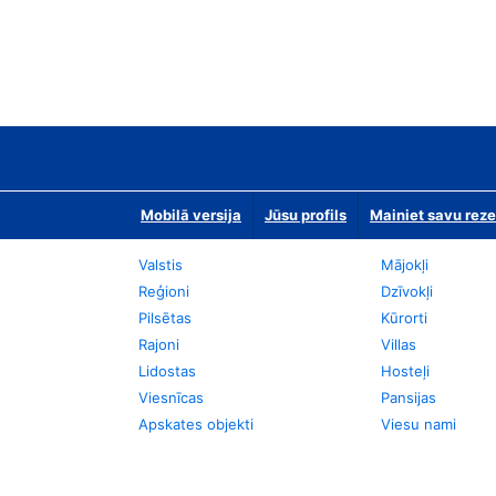
Mobilā versija
Jūsu profils
Mainiet savu reze
Valstis
Mājokļi
Reģioni
Dzīvokļi
Pilsētas
Kūrorti
Rajoni
Villas
Lidostas
Hosteļi
Viesnīcas
Pansijas
Apskates objekti
Viesu nami