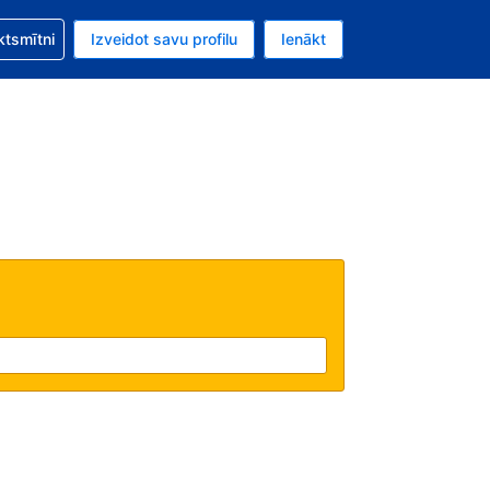
zību saistībā ar savu rezervējumu.
ktsmītni
Izveidot savu profilu
Ienākt
valūta ir Eiro.
šreizējā valoda ir Latviski.