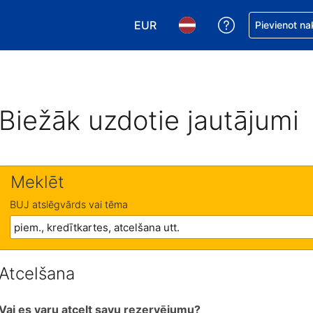
EUR
Saņemiet palīd
Pievienot na
Izvēlēties valūtu. Jūsu pašreizējā 
Izvēlēties valodu. Jūsu pa
Biežāk uzdotie jautājumi
Meklēt
BUJ atslēgvārds vai tēma
Atcelšana
Vai es varu atcelt savu rezervējumu?