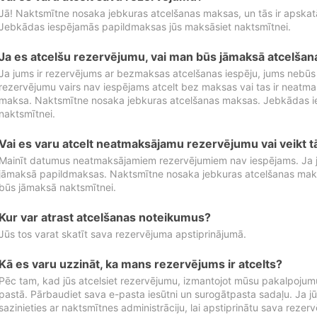
Jā! Naktsmītne nosaka jebkuras atcelšanas maksas, un tās ir apska
Jebkādas iespējamās papildmaksas jūs maksāsiet naktsmītnei.
Ja es atcelšu rezervējumu, vai man būs jāmaksā atcelša
Ja jums ir rezervējums ar bezmaksas atcelšanas iespēju, jums nebūs
rezervējumu vairs nav iespējams atcelt bez maksas vai tas ir neatm
maksa. Naktsmītne nosaka jebkuras atcelšanas maksas. Jebkādas 
naktsmītnei.
Vai es varu atcelt neatmaksājamu rezervējumu vai veikt 
Mainīt datumus neatmaksājamiem rezervējumiem nav iespējams. Ja jūs
jāmaksā papildmaksas. Naktsmītne nosaka jebkuras atcelšanas ma
būs jāmaksā naktsmītnei.
Kur var atrast atcelšanas noteikumus?
Jūs tos varat skatīt sava rezervējuma apstiprinājumā.
Kā es varu uzzināt, ka mans rezervējums ir atcelts?
Pēc tam, kad jūs atcelsiet rezervējumu, izmantojot mūsu pakalpojumu
pastā. Pārbaudiet sava e-pasta iesūtni un surogātpasta sadaļu. Ja j
sazinieties ar naktsmītnes administrāciju, lai apstiprinātu sava rezer