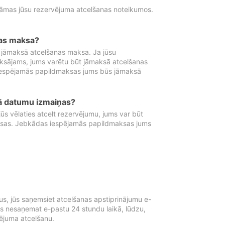
tāmas jūsu rezervējuma atcelšanas noteikumos.
nas maksa?
 jāmaksā atcelšanas maksa. Ja jūsu
aksājams, jums varētu būt jāmaksā atcelšanas
iespējamās papildmaksas jums būs jāmaksā
tā datumu izmaiņas?
 vēlaties atcelt rezervējumu, jums var būt
ksas. Jebkādas iespējamās papildmaksas jums
s, jūs saņemsiet atcelšanas apstiprinājumu e-
ūs nesaņemat e-pastu 24 stundu laikā, lūdzu,
vējuma atcelšanu.