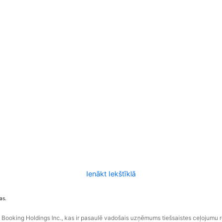
Ienākt Iekštīklā
as.
ooking Holdings Inc., kas ir pasaulē vadošais uzņēmums tiešsaistes ceļojumu 