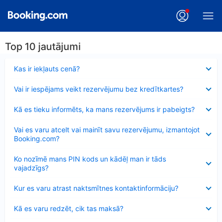
Top 10 jautājumi
Samazināts
Kas ir iekļauts cenā?
Samazināts
Vai ir iespējams veikt rezervējumu bez kredītkartes?
Samazināts
Kā es tieku informēts, ka mans rezervējums ir pabeigts?
Samazināts
Vai es varu atcelt vai mainīt savu rezervējumu, izmantojot
Booking.com?
Samazināts
Ko nozīmē mans PIN kods un kādēļ man ir tāds
vajadzīgs?
Samazināts
Kur es varu atrast naktsmītnes kontaktinformāciju?
Samazināts
Kā es varu redzēt, cik tas maksā?