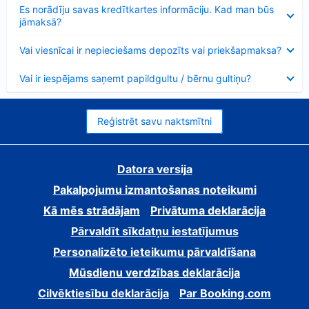
Samazināts
Es norādīju savas kredītkartes informāciju. Kad man būs
jāmaksā?
Samazināts
Vai viesnīcai ir nepieciešams depozīts vai priekšapmaksa?
Samazināts
Vai ir iespējams saņemt papildgultu / bērnu gultiņu?
Reģistrēt savu naktsmītni
Datora versija
Pakalpojumu izmantošanas noteikumi
Kā mēs strādājam
Privātuma deklarācija
Pārvaldīt sīkdatņu iestatījumus
Personalizēto ieteikumu pārvaldīšana
Mūsdienu verdzības deklarācija
Cilvēktiesību deklarācija
Par Booking.com