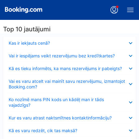
Top 10 jautājumi
Samazināts
Kas ir iekļauts cenā?
Samazināts
Vai ir iespējams veikt rezervējumu bez kredītkartes?
Samazināts
Kā es tieku informēts, ka mans rezervējums ir pabeigts?
Samazināts
Vai es varu atcelt vai mainīt savu rezervējumu, izmantojot
Booking.com?
Samazināts
Ko nozīmē mans PIN kods un kādēļ man ir tāds
vajadzīgs?
Samazināts
Kur es varu atrast naktsmītnes kontaktinformāciju?
Samazināts
Kā es varu redzēt, cik tas maksā?