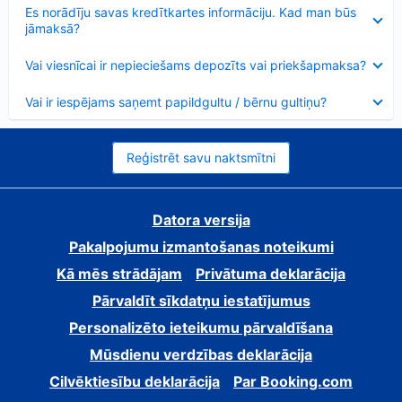
Samazināts
Es norādīju savas kredītkartes informāciju. Kad man būs
jāmaksā?
Samazināts
Vai viesnīcai ir nepieciešams depozīts vai priekšapmaksa?
Samazināts
Vai ir iespējams saņemt papildgultu / bērnu gultiņu?
Reģistrēt savu naktsmītni
Datora versija
Pakalpojumu izmantošanas noteikumi
Kā mēs strādājam
Privātuma deklarācija
Pārvaldīt sīkdatņu iestatījumus
Personalizēto ieteikumu pārvaldīšana
Mūsdienu verdzības deklarācija
Cilvēktiesību deklarācija
Par Booking.com