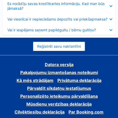
Samazināts
Es norādīju savas kredītkartes informāciju. Kad man būs
jāmaksā?
Samazināts
Vai viesnīcai ir nepieciešams depozīts vai priekšapmaksa?
Samazināts
Vai ir iespējams saņemt papildgultu / bērnu gultiņu?
Reģistrēt savu naktsmītni
Datora versija
Pakalpojumu izmantošanas noteikumi
Kā mēs strādājam
Privātuma deklarācija
Pārvaldīt sīkdatņu iestatījumus
Personalizēto ieteikumu pārvaldīšana
Mūsdienu verdzības deklarācija
Cilvēktiesību deklarācija
Par Booking.com