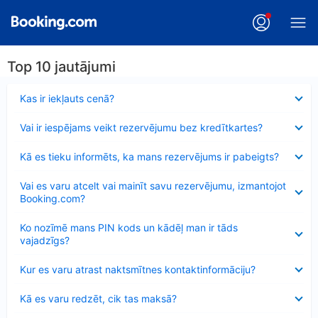
Top 10 jautājumi
Samazināts
Kas ir iekļauts cenā?
Samazināts
Vai ir iespējams veikt rezervējumu bez kredītkartes?
Samazināts
Kā es tieku informēts, ka mans rezervējums ir pabeigts?
Samazināts
Vai es varu atcelt vai mainīt savu rezervējumu, izmantojot
Booking.com?
Samazināts
Ko nozīmē mans PIN kods un kādēļ man ir tāds
vajadzīgs?
Samazināts
Kur es varu atrast naktsmītnes kontaktinformāciju?
Samazināts
Kā es varu redzēt, cik tas maksā?