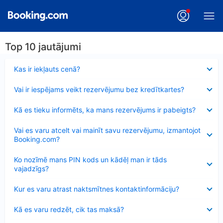
Top 10 jautājumi
Samazināts
Kas ir iekļauts cenā?
Samazināts
Vai ir iespējams veikt rezervējumu bez kredītkartes?
Samazināts
Kā es tieku informēts, ka mans rezervējums ir pabeigts?
Samazināts
Vai es varu atcelt vai mainīt savu rezervējumu, izmantojot
Booking.com?
Samazināts
Ko nozīmē mans PIN kods un kādēļ man ir tāds
vajadzīgs?
Samazināts
Kur es varu atrast naktsmītnes kontaktinformāciju?
Samazināts
Kā es varu redzēt, cik tas maksā?