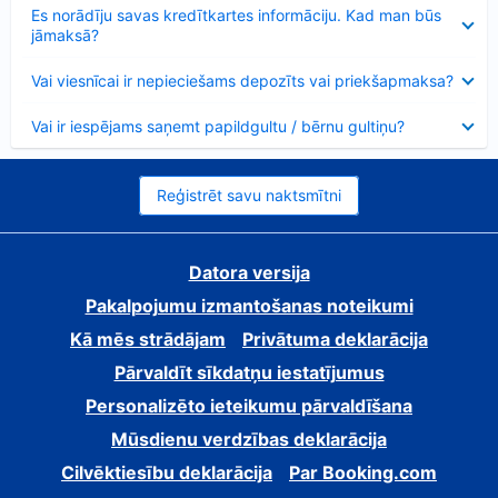
Samazināts
Es norādīju savas kredītkartes informāciju. Kad man būs
jāmaksā?
Samazināts
Vai viesnīcai ir nepieciešams depozīts vai priekšapmaksa?
Samazināts
Vai ir iespējams saņemt papildgultu / bērnu gultiņu?
Reģistrēt savu naktsmītni
Datora versija
Pakalpojumu izmantošanas noteikumi
Kā mēs strādājam
Privātuma deklarācija
Pārvaldīt sīkdatņu iestatījumus
Personalizēto ieteikumu pārvaldīšana
Mūsdienu verdzības deklarācija
Cilvēktiesību deklarācija
Par Booking.com