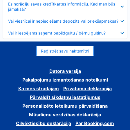
Samazināts
Es norādīju savas kredītkartes informāciju. Kad man būs
jāmaksā?
Samazināts
Vai viesnīcai ir nepieciešams depozīts vai priekšapmaksa?
Samazināts
Vai ir iespējams saņemt papildgultu / bērnu gultiņu?
Reģistrēt savu naktsmītni
Datora versija
Pakalpojumu izmantošanas noteikumi
Kā mēs strādājam
Privātuma deklarācija
Pārvaldīt sīkdatņu iestatījumus
Personalizēto ieteikumu pārvaldīšana
Mūsdienu verdzības deklarācija
Cilvēktiesību deklarācija
Par Booking.com