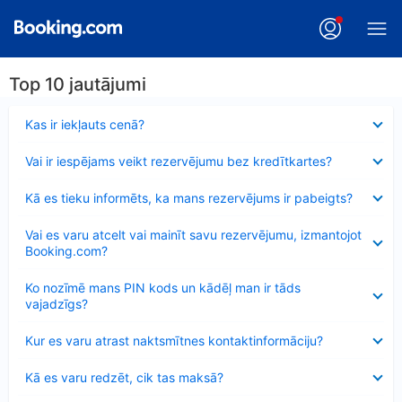
Top 10 jautājumi
Samazināts
Kas ir iekļauts cenā?
Samazināts
Vai ir iespējams veikt rezervējumu bez kredītkartes?
Samazināts
Kā es tieku informēts, ka mans rezervējums ir pabeigts?
Samazināts
Vai es varu atcelt vai mainīt savu rezervējumu, izmantojot
Booking.com?
Samazināts
Ko nozīmē mans PIN kods un kādēļ man ir tāds
vajadzīgs?
Samazināts
Kur es varu atrast naktsmītnes kontaktinformāciju?
Samazināts
Kā es varu redzēt, cik tas maksā?