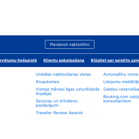
Pievienot naktsmītni
rvējumu tiešsaistē
Klientu apkalpošana
Kļūstiet par saistīto u
Unikālas nakšņošanas vietas
Automašīnu noma
Atsauksmes
Lidojumu meklētāj
Vismaz mēnesi ilgas uzturēšanās
Galdiņu rezervēša
iespējas
Booking.com ceļo
Sezonas un brīvdienu
konsultantiem
piedāvājumi
Traveller Review Awards