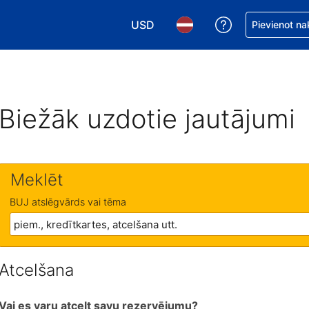
USD
Saņemiet palīd
Pievienot na
Izvēlēties valūtu. Jūsu pašreizējā 
Izvēlēties valodu. Jūsu pa
Biežāk uzdotie jautājumi
Meklēt
BUJ atslēgvārds vai tēma
Atcelšana
Vai es varu atcelt savu rezervējumu?