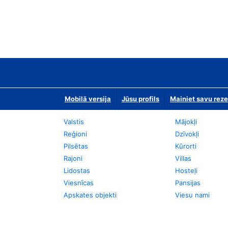
Mobilā versija
Jūsu profils
Mainiet savu reze
Valstis
Mājokļi
Reģioni
Dzīvokļi
Pilsētas
Kūrorti
Rajoni
Villas
Lidostas
Hosteļi
Viesnīcas
Pansijas
Apskates objekti
Viesu nami