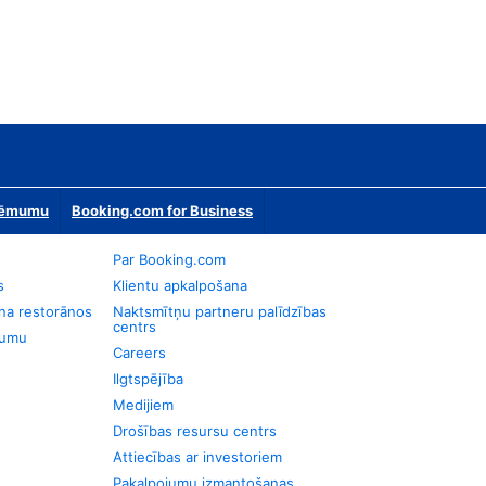
zņēmumu
Booking.com for Business
Par Booking.com
s
Klientu apkalpošana
na restorānos
Naktsmītņu partneru palīdzības
centrs
jumu
Careers
Ilgtspējība
Medijiem
Drošības resursu centrs
Attiecības ar investoriem
Pakalpojumu izmantošanas