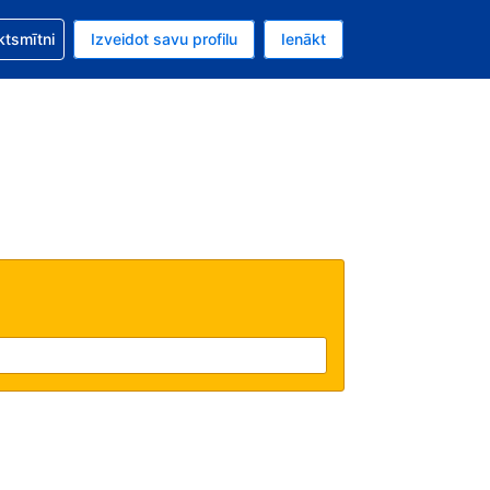
zību saistībā ar savu rezervējumu.
ktsmītni
Izveidot savu profilu
Ienākt
valūta ir ASV dolārs.
šreizējā valoda ir Latviski.