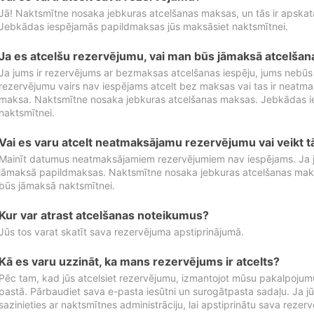
Jā! Naktsmītne nosaka jebkuras atcelšanas maksas, un tās ir apska
Jebkādas iespējamās papildmaksas jūs maksāsiet naktsmītnei.
Ja es atcelšu rezervējumu, vai man būs jāmaksā atcelša
Ja jums ir rezervējums ar bezmaksas atcelšanas iespēju, jums nebūs
rezervējumu vairs nav iespējams atcelt bez maksas vai tas ir neatm
maksa. Naktsmītne nosaka jebkuras atcelšanas maksas. Jebkādas 
naktsmītnei.
Vai es varu atcelt neatmaksājamu rezervējumu vai veikt 
Mainīt datumus neatmaksājamiem rezervējumiem nav iespējams. Ja jūs
jāmaksā papildmaksas. Naktsmītne nosaka jebkuras atcelšanas ma
būs jāmaksā naktsmītnei.
Kur var atrast atcelšanas noteikumus?
Jūs tos varat skatīt sava rezervējuma apstiprinājumā.
Kā es varu uzzināt, ka mans rezervējums ir atcelts?
Pēc tam, kad jūs atcelsiet rezervējumu, izmantojot mūsu pakalpojumu
pastā. Pārbaudiet sava e-pasta iesūtni un surogātpasta sadaļu. Ja j
sazinieties ar naktsmītnes administrāciju, lai apstiprinātu sava rezer