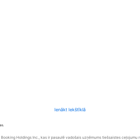
Ienākt Iekštīklā
as.
ooking Holdings Inc., kas ir pasaulē vadošais uzņēmums tiešsaistes ceļojumu 