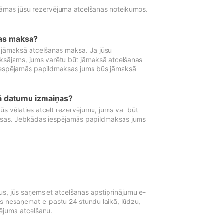
tāmas jūsu rezervējuma atcelšanas noteikumos.
nas maksa?
 jāmaksā atcelšanas maksa. Ja jūsu
aksājams, jums varētu būt jāmaksā atcelšanas
iespējamās papildmaksas jums būs jāmaksā
tā datumu izmaiņas?
 vēlaties atcelt rezervējumu, jums var būt
ksas. Jebkādas iespējamās papildmaksas jums
s, jūs saņemsiet atcelšanas apstiprinājumu e-
ūs nesaņemat e-pastu 24 stundu laikā, lūdzu,
vējuma atcelšanu.