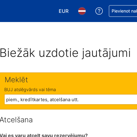
EUR
Saņemiet palīd
Pievienot na
Izvēlēties valūtu. Jūsu pašreizējā 
Izvēlēties valodu. Jūsu pa
Biežāk uzdotie jautājumi
Meklēt
BUJ atslēgvārds vai tēma
Atcelšana
Vai es varu atcelt savu rezervējumu?