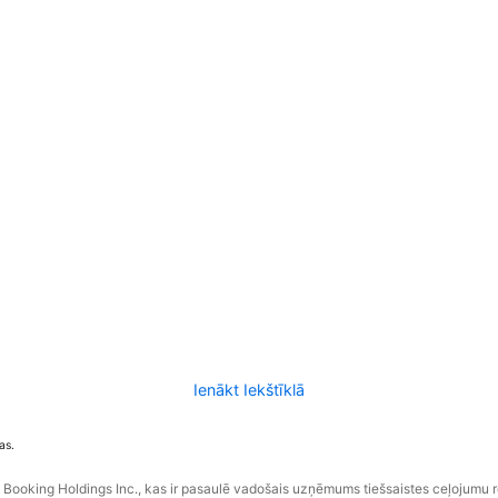
Ienākt Iekštīklā
as.
ooking Holdings Inc., kas ir pasaulē vadošais uzņēmums tiešsaistes ceļojumu 