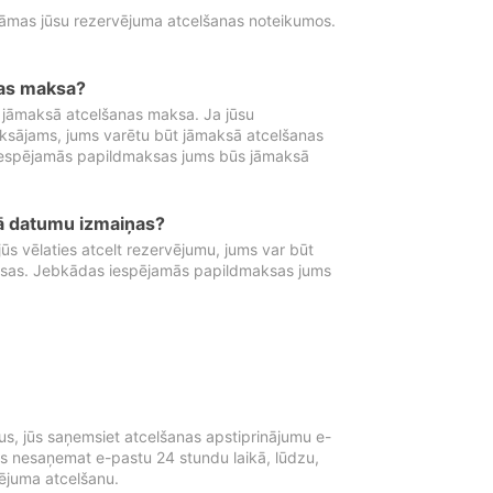
tāmas jūsu rezervējuma atcelšanas noteikumos.
nas maksa?
 jāmaksā atcelšanas maksa. Ja jūsu
aksājams, jums varētu būt jāmaksā atcelšanas
iespējamās papildmaksas jums būs jāmaksā
tā datumu izmaiņas?
 vēlaties atcelt rezervējumu, jums var būt
ksas. Jebkādas iespējamās papildmaksas jums
s, jūs saņemsiet atcelšanas apstiprinājumu e-
ūs nesaņemat e-pastu 24 stundu laikā, lūdzu,
vējuma atcelšanu.