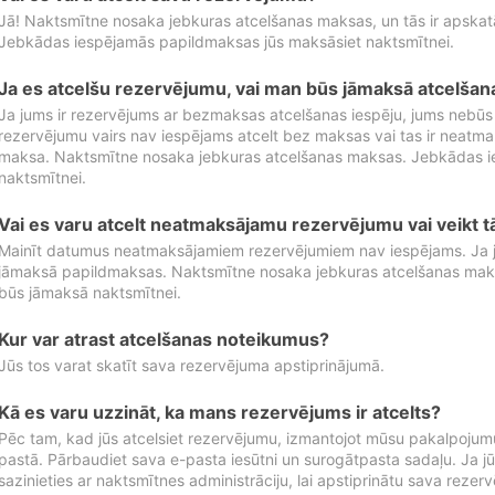
Jā! Naktsmītne nosaka jebkuras atcelšanas maksas, un tās ir apska
Jebkādas iespējamās papildmaksas jūs maksāsiet naktsmītnei.
Ja es atcelšu rezervējumu, vai man būs jāmaksā atcelša
Ja jums ir rezervējums ar bezmaksas atcelšanas iespēju, jums nebūs
rezervējumu vairs nav iespējams atcelt bez maksas vai tas ir neatm
maksa. Naktsmītne nosaka jebkuras atcelšanas maksas. Jebkādas 
naktsmītnei.
Vai es varu atcelt neatmaksājamu rezervējumu vai veikt 
Mainīt datumus neatmaksājamiem rezervējumiem nav iespējams. Ja jūs
jāmaksā papildmaksas. Naktsmītne nosaka jebkuras atcelšanas ma
būs jāmaksā naktsmītnei.
Kur var atrast atcelšanas noteikumus?
Jūs tos varat skatīt sava rezervējuma apstiprinājumā.
Kā es varu uzzināt, ka mans rezervējums ir atcelts?
Pēc tam, kad jūs atcelsiet rezervējumu, izmantojot mūsu pakalpojumu
pastā. Pārbaudiet sava e-pasta iesūtni un surogātpasta sadaļu. Ja j
sazinieties ar naktsmītnes administrāciju, lai apstiprinātu sava rezer