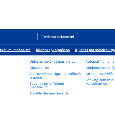
Pievienot naktsmītni
rvējumu tiešsaistē
Klientu apkalpošana
Kļūstiet par saistīto u
Unikālas nakšņošanas vietas
Automašīnu noma
Atsauksmes
Lidojumu meklētāj
Vismaz mēnesi ilgas uzturēšanās
Galdiņu rezervēša
iespējas
Booking.com ceļo
Sezonas un brīvdienu
konsultantiem
piedāvājumi
Traveller Review Awards