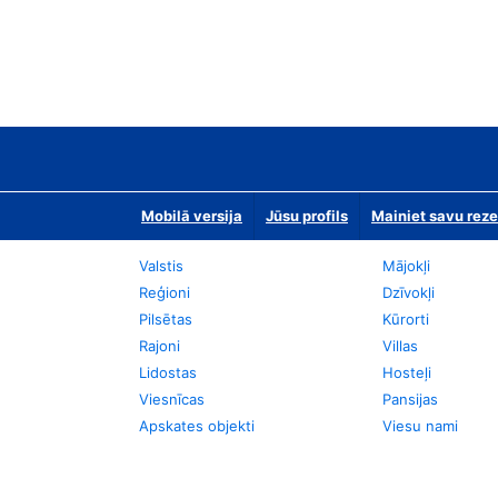
Mobilā versija
Jūsu profils
Mainiet savu reze
Valstis
Mājokļi
Reģioni
Dzīvokļi
Pilsētas
Kūrorti
Rajoni
Villas
Lidostas
Hosteļi
Viesnīcas
Pansijas
Apskates objekti
Viesu nami