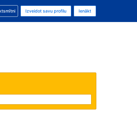
zību saistībā ar savu rezervējumu.
ktsmītni
Izveidot savu profilu
Ienākt
valūta ir Eiro.
šreizējā valoda ir Latviski.