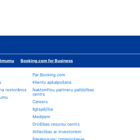
zņēmumu
Booking.com for Business
Par Booking.com
s
Klientu apkalpošana
na restorānos
Naktsmītņu partneru palīdzības
centrs
jumu
Careers
Ilgtspējība
Medijiem
Drošības resursu centrs
Attiecības ar investoriem
Pakalpojumu izmantošanas