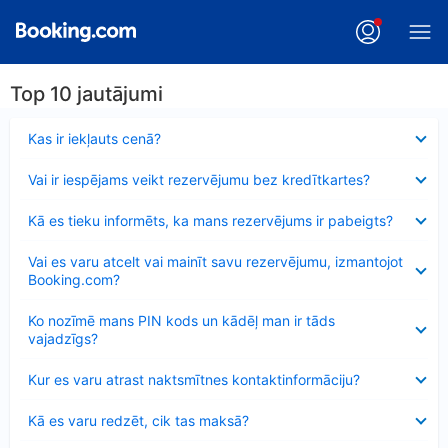
Top 10 jautājumi
Samazināts
Kas ir iekļauts cenā?
Samazināts
Vai ir iespējams veikt rezervējumu bez kredītkartes?
Samazināts
Kā es tieku informēts, ka mans rezervējums ir pabeigts?
Samazināts
Vai es varu atcelt vai mainīt savu rezervējumu, izmantojot
Booking.com?
Samazināts
Ko nozīmē mans PIN kods un kādēļ man ir tāds
vajadzīgs?
Samazināts
Kur es varu atrast naktsmītnes kontaktinformāciju?
Samazināts
Kā es varu redzēt, cik tas maksā?