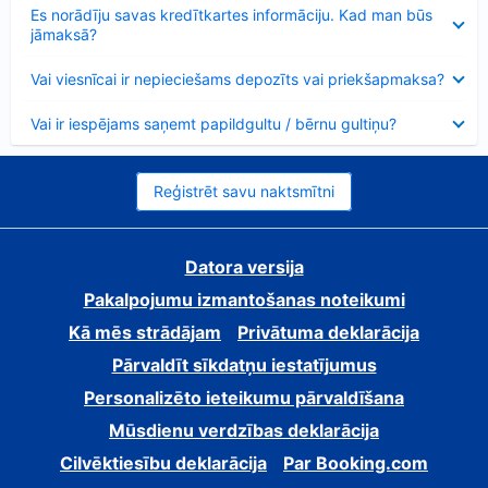
Samazināts
Es norādīju savas kredītkartes informāciju. Kad man būs
jāmaksā?
Samazināts
Vai viesnīcai ir nepieciešams depozīts vai priekšapmaksa?
Samazināts
Vai ir iespējams saņemt papildgultu / bērnu gultiņu?
Reģistrēt savu naktsmītni
Datora versija
Pakalpojumu izmantošanas noteikumi
Kā mēs strādājam
Privātuma deklarācija
Pārvaldīt sīkdatņu iestatījumus
Personalizēto ieteikumu pārvaldīšana
Mūsdienu verdzības deklarācija
Cilvēktiesību deklarācija
Par Booking.com