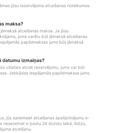
tāmas jūsu rezervējuma atcelšanas noteikumos.
nas maksa?
 jāmaksā atcelšanas maksa. Ja jūsu
aksājams, jums varētu būt jāmaksā atcelšanas
iespējamās papildmaksas jums būs jāmaksā
tā datumu izmaiņas?
 vēlaties atcelt rezervējumu, jums var būt
ksas. Jebkādas iespējamās papildmaksas jums
s, jūs saņemsiet atcelšanas apstiprinājumu e-
ūs nesaņemat e-pastu 24 stundu laikā, lūdzu,
vējuma atcelšanu.