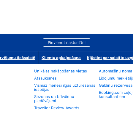
Pievienot naktsmītni
rvējumu tiešsaistē
Klientu apkalpošana
Kļūstiet par saistīto u
Unikālas nakšņošanas vietas
Automašīnu noma
Atsauksmes
Lidojumu meklētāj
Vismaz mēnesi ilgas uzturēšanās
Galdiņu rezervēša
iespējas
Booking.com ceļo
Sezonas un brīvdienu
konsultantiem
piedāvājumi
Traveller Review Awards