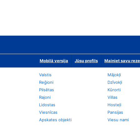
Mobilā versija
Jūsu profils
Mainiet savu reze
Valstis
Mājokļi
Reģioni
Dzīvokļi
Pilsētas
Kūrorti
Rajoni
Villas
Lidostas
Hosteļi
Viesnīcas
Pansijas
Apskates objekti
Viesu nami