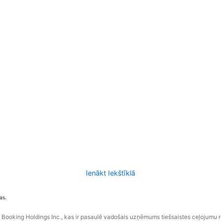
Ienākt Iekštīklā
as.
ooking Holdings Inc., kas ir pasaulē vadošais uzņēmums tiešsaistes ceļojumu 