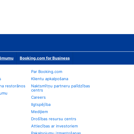
zņēmumu
Booking.com for Business
Par Booking.com
s
Klientu apkalpošana
na restorānos
Naktsmītņu partneru palīdzības
centrs
jumu
Careers
Ilgtspējība
Medijiem
Drošības resursu centrs
Attiecības ar investoriem
Pakalpojumu izmantošanas