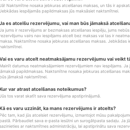
Jā! Naktsmītne nosaka jebkuras atcelšanas maksas, un tās ir apska
Jebkādas iespējamās papildmaksas jūs maksāsiet naktsmītnei.
Ja es atcelšu rezervējumu, vai man būs jāmaksā atcelša
Ja jums ir rezervējums ar bezmaksas atcelšanas iespēju, jums nebūs
rezervējumu vairs nav iespējams atcelt bez maksas vai tas ir neatm
maksa. Naktsmītne nosaka jebkuras atcelšanas maksas. Jebkādas 
naktsmītnei.
Vai es varu atcelt neatmaksājamu rezervējumu vai veikt 
Mainīt datumus neatmaksājamiem rezervējumiem nav iespējams. Ja jūs
jāmaksā papildmaksas. Naktsmītne nosaka jebkuras atcelšanas ma
būs jāmaksā naktsmītnei.
Kur var atrast atcelšanas noteikumus?
Jūs tos varat skatīt sava rezervējuma apstiprinājumā.
Kā es varu uzzināt, ka mans rezervējums ir atcelts?
Pēc tam, kad jūs atcelsiet rezervējumu, izmantojot mūsu pakalpojumu
pastā. Pārbaudiet sava e-pasta iesūtni un surogātpasta sadaļu. Ja j
sazinieties ar naktsmītnes administrāciju, lai apstiprinātu sava rezer