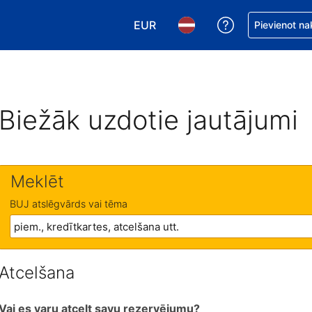
EUR
Saņemiet palīd
Pievienot na
Izvēlēties valūtu. Jūsu pašreizējā 
Izvēlēties valodu. Jūsu pa
Biežāk uzdotie jautājumi
Meklēt
BUJ atslēgvārds vai tēma
Atcelšana
Vai es varu atcelt savu rezervējumu?