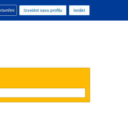
zību saistībā ar savu rezervējumu.
ktsmītni
Izveidot savu profilu
Ienākt
valūta ir Eiro.
šreizējā valoda ir Latviski.