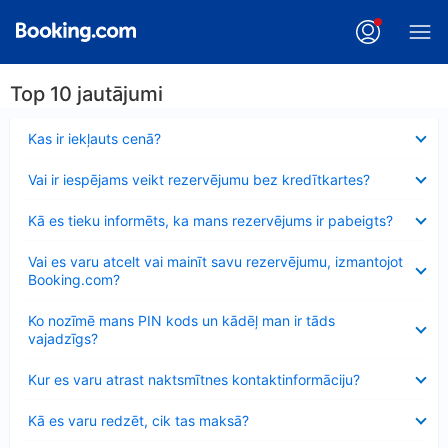
Top 10 jautājumi
Samazināts
Kas ir iekļauts cenā?
Samazināts
Vai ir iespējams veikt rezervējumu bez kredītkartes?
Samazināts
Kā es tieku informēts, ka mans rezervējums ir pabeigts?
Samazināts
Vai es varu atcelt vai mainīt savu rezervējumu, izmantojot
Booking.com?
Samazināts
Ko nozīmē mans PIN kods un kādēļ man ir tāds
vajadzīgs?
Samazināts
Kur es varu atrast naktsmītnes kontaktinformāciju?
Samazināts
Kā es varu redzēt, cik tas maksā?