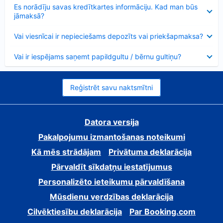
Samazināts
Es norādīju savas kredītkartes informāciju. Kad man būs
jāmaksā?
Samazināts
Vai viesnīcai ir nepieciešams depozīts vai priekšapmaksa?
Samazināts
Vai ir iespējams saņemt papildgultu / bērnu gultiņu?
Reģistrēt savu naktsmītni
Datora versija
Pakalpojumu izmantošanas noteikumi
Kā mēs strādājam
Privātuma deklarācija
Pārvaldīt sīkdatņu iestatījumus
Personalizēto ieteikumu pārvaldīšana
Mūsdienu verdzības deklarācija
Cilvēktiesību deklarācija
Par Booking.com