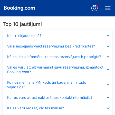
Top 10 jautājumi
Samazināts
Kas ir iekļauts cenā?
Samazināts
Vai ir iespējams veikt rezervējumu bez kredītkartes?
Samazināts
Kā es tieku informēts, ka mans rezervējums ir pabeigts?
Samazināts
Vai es varu atcelt vai mainīt savu rezervējumu, izmantojot
Booking.com?
Samazināts
Ko nozīmē mans PIN kods un kādēļ man ir tāds
vajadzīgs?
Samazināts
Kur es varu atrast naktsmītnes kontaktinformāciju?
Samazināts
Kā es varu redzēt, cik tas maksā?