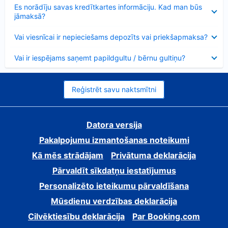
Samazināts
Es norādīju savas kredītkartes informāciju. Kad man būs
jāmaksā?
Samazināts
Vai viesnīcai ir nepieciešams depozīts vai priekšapmaksa?
Samazināts
Vai ir iespējams saņemt papildgultu / bērnu gultiņu?
Reģistrēt savu naktsmītni
Datora versija
Pakalpojumu izmantošanas noteikumi
Kā mēs strādājam
Privātuma deklarācija
Pārvaldīt sīkdatņu iestatījumus
Personalizēto ieteikumu pārvaldīšana
Mūsdienu verdzības deklarācija
Cilvēktiesību deklarācija
Par Booking.com