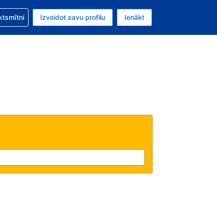
zību saistībā ar savu rezervējumu.
ktsmītni
Izveidot savu profilu
Ienākt
valūta ir ASV dolārs.
šreizējā valoda ir Latviski.