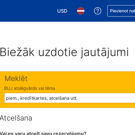
USD
Saņemiet palīd
Pievienot na
Izvēlēties valūtu. Jūsu pašreizējā 
Izvēlēties valodu. Jūsu pa
Biežāk uzdotie jautājumi
Meklēt
BUJ atslēgvārds vai tēma
Atcelšana
Vai es varu atcelt savu rezervējumu?