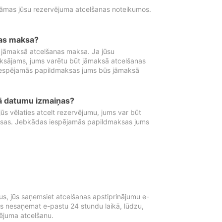
tāmas jūsu rezervējuma atcelšanas noteikumos.
nas maksa?
 jāmaksā atcelšanas maksa. Ja jūsu
aksājams, jums varētu būt jāmaksā atcelšanas
iespējamās papildmaksas jums būs jāmaksā
tā datumu izmaiņas?
 vēlaties atcelt rezervējumu, jums var būt
ksas. Jebkādas iespējamās papildmaksas jums
s, jūs saņemsiet atcelšanas apstiprinājumu e-
ūs nesaņemat e-pastu 24 stundu laikā, lūdzu,
vējuma atcelšanu.