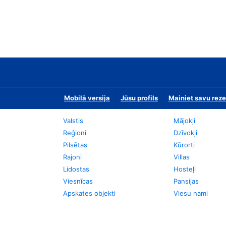
Mobilā versija
Jūsu profils
Mainiet savu reze
Valstis
Mājokļi
Reģioni
Dzīvokļi
Pilsētas
Kūrorti
Rajoni
Villas
Lidostas
Hosteļi
Viesnīcas
Pansijas
Apskates objekti
Viesu nami