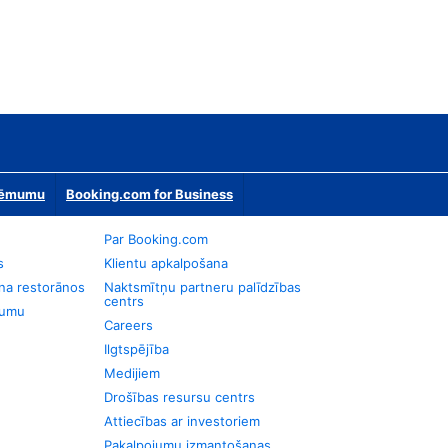
zņēmumu
Booking.com for Business
Par Booking.com
s
Klientu apkalpošana
na restorānos
Naktsmītņu partneru palīdzības
centrs
jumu
Careers
Ilgtspējība
Medijiem
Drošības resursu centrs
Attiecības ar investoriem
Pakalpojumu izmantošanas