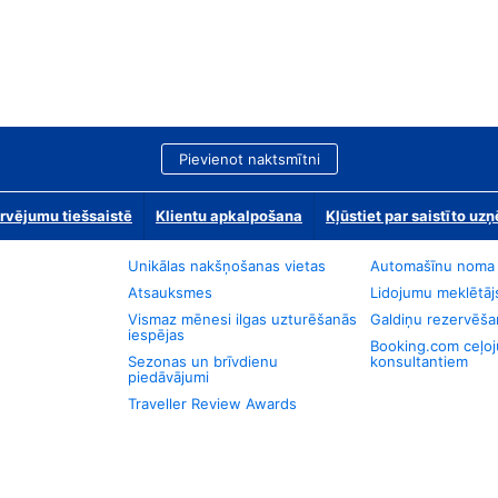
Pievienot naktsmītni
rvējumu tiešsaistē
Klientu apkalpošana
Kļūstiet par saistīto u
Unikālas nakšņošanas vietas
Automašīnu noma
Atsauksmes
Lidojumu meklētāj
Vismaz mēnesi ilgas uzturēšanās
Galdiņu rezervēša
iespējas
Booking.com ceļo
Sezonas un brīvdienu
konsultantiem
piedāvājumi
Traveller Review Awards