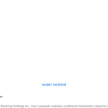
Ienākt Iekštīklā
as.
ooking Holdings Inc., kas ir pasaulē vadošais uzņēmums tiešsaistes ceļojumu 