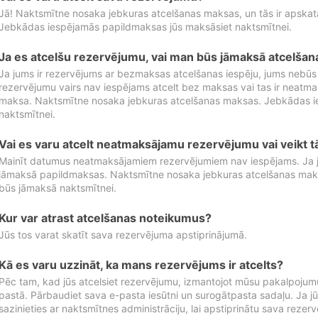
Jā! Naktsmītne nosaka jebkuras atcelšanas maksas, un tās ir apska
Jebkādas iespējamās papildmaksas jūs maksāsiet naktsmītnei.
Ja es atcelšu rezervējumu, vai man būs jāmaksā atcelša
Ja jums ir rezervējums ar bezmaksas atcelšanas iespēju, jums nebūs
rezervējumu vairs nav iespējams atcelt bez maksas vai tas ir neatm
maksa. Naktsmītne nosaka jebkuras atcelšanas maksas. Jebkādas 
naktsmītnei.
Vai es varu atcelt neatmaksājamu rezervējumu vai veikt 
Mainīt datumus neatmaksājamiem rezervējumiem nav iespējams. Ja jūs
jāmaksā papildmaksas. Naktsmītne nosaka jebkuras atcelšanas ma
būs jāmaksā naktsmītnei.
Kur var atrast atcelšanas noteikumus?
Jūs tos varat skatīt sava rezervējuma apstiprinājumā.
Kā es varu uzzināt, ka mans rezervējums ir atcelts?
Pēc tam, kad jūs atcelsiet rezervējumu, izmantojot mūsu pakalpojumu
pastā. Pārbaudiet sava e-pasta iesūtni un surogātpasta sadaļu. Ja j
sazinieties ar naktsmītnes administrāciju, lai apstiprinātu sava rezer