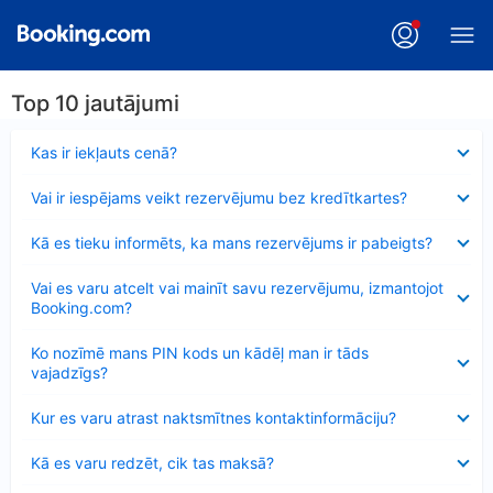
Top 10 jautājumi
Samazināts
Kas ir iekļauts cenā?
Samazināts
Vai ir iespējams veikt rezervējumu bez kredītkartes?
Samazināts
Kā es tieku informēts, ka mans rezervējums ir pabeigts?
Samazināts
Vai es varu atcelt vai mainīt savu rezervējumu, izmantojot
Booking.com?
Samazināts
Ko nozīmē mans PIN kods un kādēļ man ir tāds
vajadzīgs?
Samazināts
Kur es varu atrast naktsmītnes kontaktinformāciju?
Samazināts
Kā es varu redzēt, cik tas maksā?