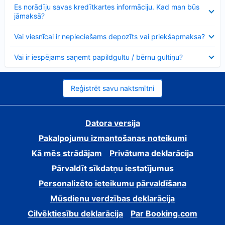
Samazināts
Es norādīju savas kredītkartes informāciju. Kad man būs
jāmaksā?
Samazināts
Vai viesnīcai ir nepieciešams depozīts vai priekšapmaksa?
Samazināts
Vai ir iespējams saņemt papildgultu / bērnu gultiņu?
Reģistrēt savu naktsmītni
Datora versija
Pakalpojumu izmantošanas noteikumi
Kā mēs strādājam
Privātuma deklarācija
Pārvaldīt sīkdatņu iestatījumus
Personalizēto ieteikumu pārvaldīšana
Mūsdienu verdzības deklarācija
Cilvēktiesību deklarācija
Par Booking.com