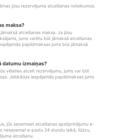
tāmas jūsu rezervējuma atcelšanas noteikumos.
nas maksa?
 jāmaksā atcelšanas maksa. Ja jūsu
aksājams, jums varētu būt jāmaksā atcelšanas
iespējamās papildmaksas jums būs jāmaksā
tā datumu izmaiņas?
 vēlaties atcelt rezervējumu, jums var būt
ksas. Jebkādas iespējamās papildmaksas jums
s, jūs saņemsiet atcelšanas apstiprinājumu e-
ūs nesaņemat e-pastu 24 stundu laikā, lūdzu,
vējuma atcelšanu.