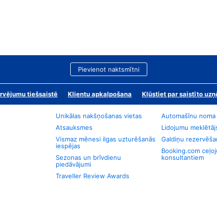
Pievienot naktsmītni
rvējumu tiešsaistē
Klientu apkalpošana
Kļūstiet par saistīto u
Unikālas nakšņošanas vietas
Automašīnu noma
Atsauksmes
Lidojumu meklētāj
Vismaz mēnesi ilgas uzturēšanās
Galdiņu rezervēša
iespējas
Booking.com ceļo
Sezonas un brīvdienu
konsultantiem
piedāvājumi
Traveller Review Awards