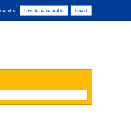
zību saistībā ar savu rezervējumu.
ktsmītni
Izveidot savu profilu
Ienākt
valūta ir Eiro.
šreizējā valoda ir Latviski.