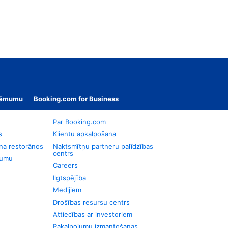
zņēmumu
Booking.com for Business
Par Booking.com
s
Klientu apkalpošana
na restorānos
Naktsmītņu partneru palīdzības
centrs
jumu
Careers
Ilgtspējība
Medijiem
Drošības resursu centrs
Attiecības ar investoriem
Pakalpojumu izmantošanas