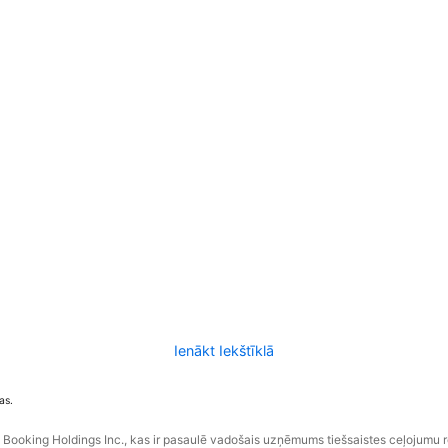
Ienākt Iekštīklā
as.
ooking Holdings Inc., kas ir pasaulē vadošais uzņēmums tiešsaistes ceļojumu 