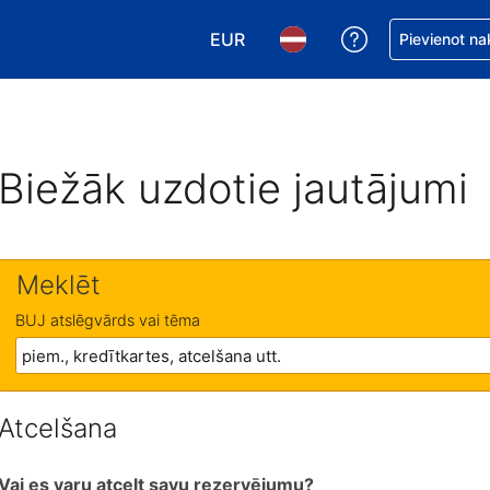
EUR
Saņemiet palīd
Pievienot na
Izvēlēties valūtu. Jūsu pašreizējā 
Izvēlēties valodu. Jūsu pa
Biežāk uzdotie jautājumi
Meklēt
BUJ atslēgvārds vai tēma
Atcelšana
Vai es varu atcelt savu rezervējumu?