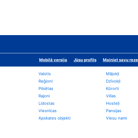
Mobilā versija
Jūsu profils
Mainiet savu reze
Valstis
Mājokļi
Reģioni
Dzīvokļi
Pilsētas
Kūrorti
Rajoni
Villas
Lidostas
Hosteļi
Viesnīcas
Pansijas
Apskates objekti
Viesu nami