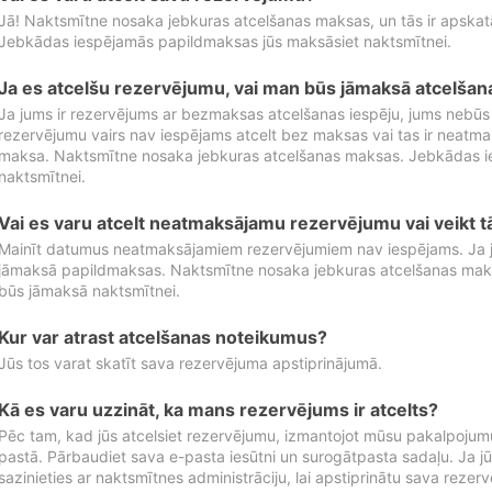
Jā! Naktsmītne nosaka jebkuras atcelšanas maksas, un tās ir apska
Jebkādas iespējamās papildmaksas jūs maksāsiet naktsmītnei.
Ja es atcelšu rezervējumu, vai man būs jāmaksā atcelša
Ja jums ir rezervējums ar bezmaksas atcelšanas iespēju, jums nebūs
rezervējumu vairs nav iespējams atcelt bez maksas vai tas ir neatm
maksa. Naktsmītne nosaka jebkuras atcelšanas maksas. Jebkādas 
naktsmītnei.
Vai es varu atcelt neatmaksājamu rezervējumu vai veikt 
Mainīt datumus neatmaksājamiem rezervējumiem nav iespējams. Ja jūs
jāmaksā papildmaksas. Naktsmītne nosaka jebkuras atcelšanas ma
būs jāmaksā naktsmītnei.
Kur var atrast atcelšanas noteikumus?
Jūs tos varat skatīt sava rezervējuma apstiprinājumā.
Kā es varu uzzināt, ka mans rezervējums ir atcelts?
Pēc tam, kad jūs atcelsiet rezervējumu, izmantojot mūsu pakalpojumu
pastā. Pārbaudiet sava e-pasta iesūtni un surogātpasta sadaļu. Ja j
sazinieties ar naktsmītnes administrāciju, lai apstiprinātu sava rezer