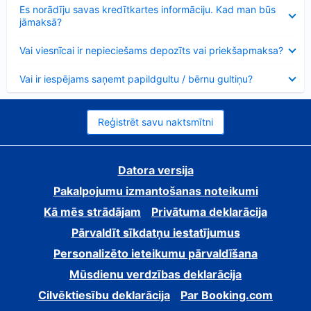
Samazināts
Es norādīju savas kredītkartes informāciju. Kad man būs
jāmaksā?
Samazināts
Vai viesnīcai ir nepieciešams depozīts vai priekšapmaksa?
Samazināts
Vai ir iespējams saņemt papildgultu / bērnu gultiņu?
Reģistrēt savu naktsmītni
Datora versija
Pakalpojumu izmantošanas noteikumi
Kā mēs strādājam
Privātuma deklarācija
Pārvaldīt sīkdatņu iestatījumus
Personalizēto ieteikumu pārvaldīšana
Mūsdienu verdzības deklarācija
Cilvēktiesību deklarācija
Par Booking.com