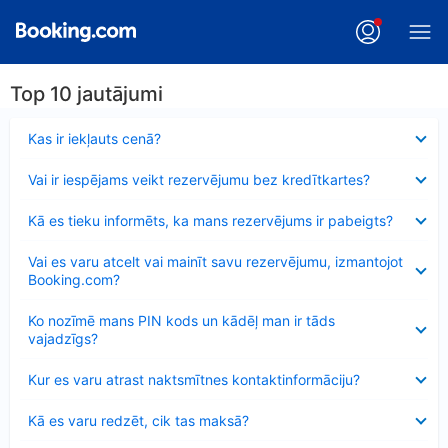
Top 10 jautājumi
Samazināts
Kas ir iekļauts cenā?
Samazināts
Vai ir iespējams veikt rezervējumu bez kredītkartes?
Samazināts
Kā es tieku informēts, ka mans rezervējums ir pabeigts?
Samazināts
Vai es varu atcelt vai mainīt savu rezervējumu, izmantojot
Booking.com?
Samazināts
Ko nozīmē mans PIN kods un kādēļ man ir tāds
vajadzīgs?
Samazināts
Kur es varu atrast naktsmītnes kontaktinformāciju?
Samazināts
Kā es varu redzēt, cik tas maksā?