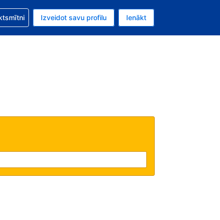
zību saistībā ar savu rezervējumu.
ktsmītni
Izveidot savu profilu
Ienākt
valūta ir Eiro.
šreizējā valoda ir Latviski.