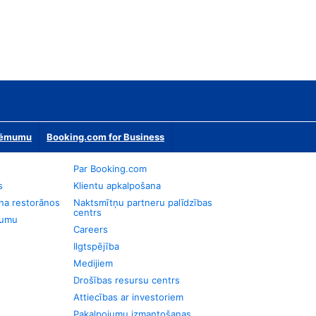
zņēmumu
Booking.com for Business
Par Booking.com
s
Klientu apkalpošana
na restorānos
Naktsmītņu partneru palīdzības
centrs
jumu
Careers
Ilgtspējība
Medijiem
Drošības resursu centrs
Attiecības ar investoriem
Pakalpojumu izmantošanas