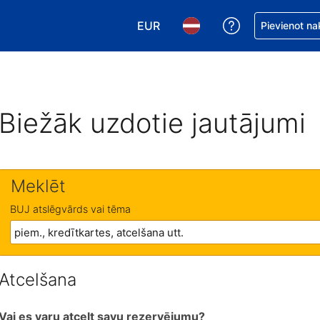
EUR
Saņemiet palīd
Pievienot na
Izvēlēties valūtu. Jūsu pašreizējā 
Izvēlēties valodu. Jūsu pa
Biežāk uzdotie jautājumi
Meklēt
BUJ atslēgvārds vai tēma
Atcelšana
Vai es varu atcelt savu rezervējumu?