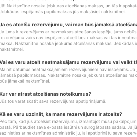
Jā! Naktsmītne nosaka jebkuras atcelšanas maksas, un tās ir apska
Jebkādas iespējamās papildmaksas jūs maksāsiet naktsmītnei.
Ja es atcelšu rezervējumu, vai man būs jāmaksā atcelša
Ja jums ir rezervējums ar bezmaksas atcelšanas iespēju, jums nebūs
rezervējumu vairs nav iespējams atcelt bez maksas vai tas ir neatm
maksa. Naktsmītne nosaka jebkuras atcelšanas maksas. Jebkādas 
naktsmītnei.
Vai es varu atcelt neatmaksājamu rezervējumu vai veikt 
Mainīt datumus neatmaksājamiem rezervējumiem nav iespējams. Ja jūs
jāmaksā papildmaksas. Naktsmītne nosaka jebkuras atcelšanas ma
būs jāmaksā naktsmītnei.
Kur var atrast atcelšanas noteikumus?
Jūs tos varat skatīt sava rezervējuma apstiprinājumā.
Kā es varu uzzināt, ka mans rezervējums ir atcelts?
Pēc tam, kad jūs atcelsiet rezervējumu, izmantojot mūsu pakalpojumu
pastā. Pārbaudiet sava e-pasta iesūtni un surogātpasta sadaļu. Ja j
sazinieties ar naktsmītnes administrāciju, lai apstiprinātu sava rezer