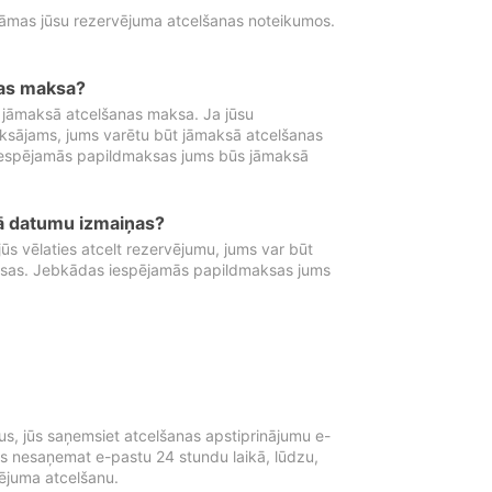
tāmas jūsu rezervējuma atcelšanas noteikumos.
nas maksa?
 jāmaksā atcelšanas maksa. Ja jūsu
aksājams, jums varētu būt jāmaksā atcelšanas
iespējamās papildmaksas jums būs jāmaksā
tā datumu izmaiņas?
 vēlaties atcelt rezervējumu, jums var būt
ksas. Jebkādas iespējamās papildmaksas jums
s, jūs saņemsiet atcelšanas apstiprinājumu e-
ūs nesaņemat e-pastu 24 stundu laikā, lūdzu,
vējuma atcelšanu.