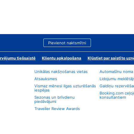
Pievienot naktsmītni
rvējumu tiešsaistē
Klientu apkalpošana
Kļūstiet par saistīto u
Unikālas nakšņošanas vietas
Automašīnu noma
Atsauksmes
Lidojumu meklētāj
Vismaz mēnesi ilgas uzturēšanās
Galdiņu rezervēša
iespējas
Booking.com ceļo
Sezonas un brīvdienu
konsultantiem
piedāvājumi
Traveller Review Awards