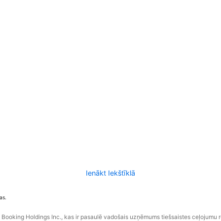
Ienākt Iekštīklā
as.
ooking Holdings Inc., kas ir pasaulē vadošais uzņēmums tiešsaistes ceļojumu 