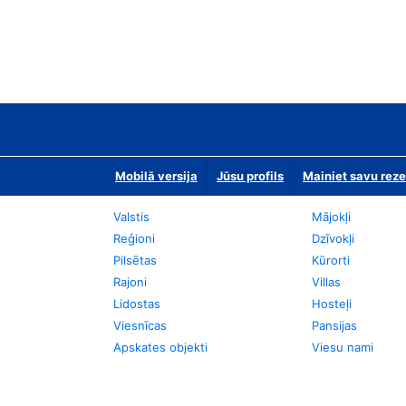
Mobilā versija
Jūsu profils
Mainiet savu reze
Valstis
Mājokļi
Reģioni
Dzīvokļi
Pilsētas
Kūrorti
Rajoni
Villas
Lidostas
Hosteļi
Viesnīcas
Pansijas
Apskates objekti
Viesu nami