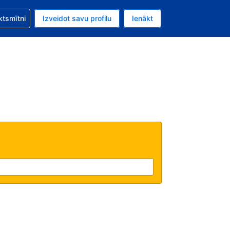
zību saistībā ar savu rezervējumu.
ktsmītni
Izveidot savu profilu
Ienākt
valūta ir Eiro.
šreizējā valoda ir Latviski.