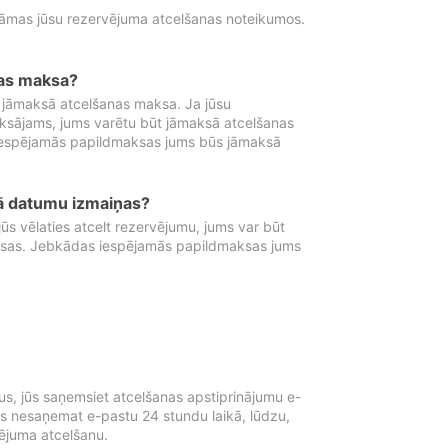
tāmas jūsu rezervējuma atcelšanas noteikumos.
nas maksa?
 jāmaksā atcelšanas maksa. Ja jūsu
aksājams, jums varētu būt jāmaksā atcelšanas
iespējamās papildmaksas jums būs jāmaksā
tā datumu izmaiņas?
 vēlaties atcelt rezervējumu, jums var būt
ksas. Jebkādas iespējamās papildmaksas jums
s, jūs saņemsiet atcelšanas apstiprinājumu e-
ūs nesaņemat e-pastu 24 stundu laikā, lūdzu,
vējuma atcelšanu.