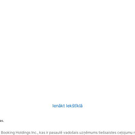
Ienākt Iekštīklā
as.
ooking Holdings Inc., kas ir pasaulē vadošais uzņēmums tiešsaistes ceļojumu 