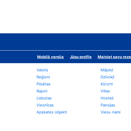
Mobilā versija
Jūsu profils
Mainiet savu reze
Valstis
Mājokļi
Reģioni
Dzīvokļi
Pilsētas
Kūrorti
Rajoni
Villas
Lidostas
Hosteļi
Viesnīcas
Pansijas
Apskates objekti
Viesu nami