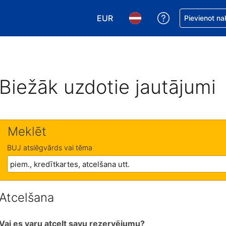
EUR
Saņemiet palīd
Pievienot na
Izvēlēties valūtu. Jūsu pašreizējā 
Izvēlēties valodu. Jūsu pa
Biežāk uzdotie jautājumi
Meklēt
BUJ atslēgvārds vai tēma
Atcelšana
Vai es varu atcelt savu rezervējumu?