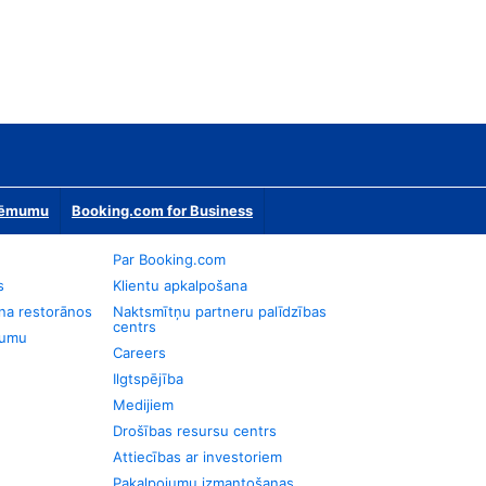
zņēmumu
Booking.com for Business
Par Booking.com
s
Klientu apkalpošana
na restorānos
Naktsmītņu partneru palīdzības
centrs
jumu
Careers
Ilgtspējība
Medijiem
Drošības resursu centrs
Attiecības ar investoriem
Pakalpojumu izmantošanas