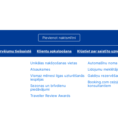
Pievienot naktsmītni
rvējumu tiešsaistē
Klientu apkalpošana
Kļūstiet par saistīto u
Unikālas nakšņošanas vietas
Automašīnu noma
Atsauksmes
Lidojumu meklētāj
Vismaz mēnesi ilgas uzturēšanās
Galdiņu rezervēša
iespējas
Booking.com ceļo
Sezonas un brīvdienu
konsultantiem
piedāvājumi
Traveller Review Awards