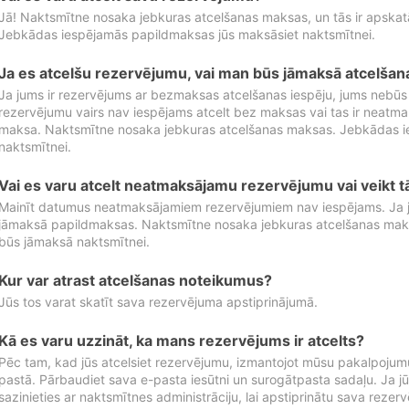
Jā! Naktsmītne nosaka jebkuras atcelšanas maksas, un tās ir apska
Jebkādas iespējamās papildmaksas jūs maksāsiet naktsmītnei.
Ja es atcelšu rezervējumu, vai man būs jāmaksā atcelša
Ja jums ir rezervējums ar bezmaksas atcelšanas iespēju, jums nebūs
rezervējumu vairs nav iespējams atcelt bez maksas vai tas ir neatm
maksa. Naktsmītne nosaka jebkuras atcelšanas maksas. Jebkādas 
naktsmītnei.
Vai es varu atcelt neatmaksājamu rezervējumu vai veikt 
Mainīt datumus neatmaksājamiem rezervējumiem nav iespējams. Ja jūs
jāmaksā papildmaksas. Naktsmītne nosaka jebkuras atcelšanas ma
būs jāmaksā naktsmītnei.
Kur var atrast atcelšanas noteikumus?
Jūs tos varat skatīt sava rezervējuma apstiprinājumā.
Kā es varu uzzināt, ka mans rezervējums ir atcelts?
Pēc tam, kad jūs atcelsiet rezervējumu, izmantojot mūsu pakalpojumu
pastā. Pārbaudiet sava e-pasta iesūtni un surogātpasta sadaļu. Ja j
sazinieties ar naktsmītnes administrāciju, lai apstiprinātu sava rezer