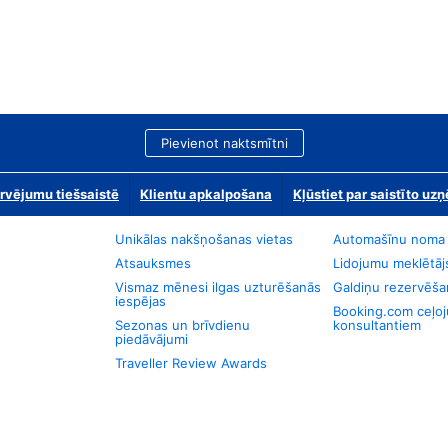
Pievienot naktsmītni
rvējumu tiešsaistē
Klientu apkalpošana
Kļūstiet par saistīto u
Unikālas nakšņošanas vietas
Automašīnu noma
Atsauksmes
Lidojumu meklētāj
Vismaz mēnesi ilgas uzturēšanās
Galdiņu rezervēša
iespējas
Booking.com ceļo
Sezonas un brīvdienu
konsultantiem
piedāvājumi
Traveller Review Awards