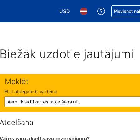
USD
Saņemiet palīd
Pievienot na
Izvēlēties valūtu. Jūsu pašreizējā 
Izvēlēties valodu. Jūsu pa
Biežāk uzdotie jautājumi
Meklēt
BUJ atslēgvārds vai tēma
Atcelšana
Vai es varu atcelt savu rezervējumu?