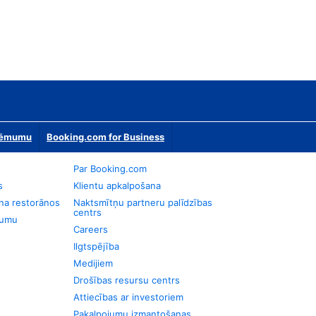
zņēmumu
Booking.com for Business
Par Booking.com
s
Klientu apkalpošana
na restorānos
Naktsmītņu partneru palīdzības
centrs
jumu
Careers
Ilgtspējība
Medijiem
Drošības resursu centrs
Attiecības ar investoriem
Pakalpojumu izmantošanas