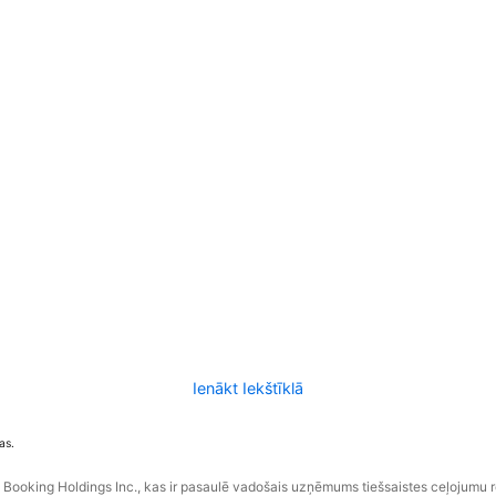
Ienākt Iekštīklā
as.
ooking Holdings Inc., kas ir pasaulē vadošais uzņēmums tiešsaistes ceļojumu 