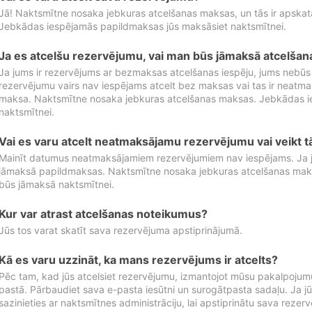
Jā! Naktsmītne nosaka jebkuras atcelšanas maksas, un tās ir apska
Jebkādas iespējamās papildmaksas jūs maksāsiet naktsmītnei.
Ja es atcelšu rezervējumu, vai man būs jāmaksā atcelša
Ja jums ir rezervējums ar bezmaksas atcelšanas iespēju, jums nebūs
rezervējumu vairs nav iespējams atcelt bez maksas vai tas ir neatm
maksa. Naktsmītne nosaka jebkuras atcelšanas maksas. Jebkādas 
naktsmītnei.
Vai es varu atcelt neatmaksājamu rezervējumu vai veikt 
Mainīt datumus neatmaksājamiem rezervējumiem nav iespējams. Ja jūs
jāmaksā papildmaksas. Naktsmītne nosaka jebkuras atcelšanas ma
būs jāmaksā naktsmītnei.
Kur var atrast atcelšanas noteikumus?
Jūs tos varat skatīt sava rezervējuma apstiprinājumā.
Kā es varu uzzināt, ka mans rezervējums ir atcelts?
Pēc tam, kad jūs atcelsiet rezervējumu, izmantojot mūsu pakalpojumu
pastā. Pārbaudiet sava e-pasta iesūtni un surogātpasta sadaļu. Ja j
sazinieties ar naktsmītnes administrāciju, lai apstiprinātu sava rezer