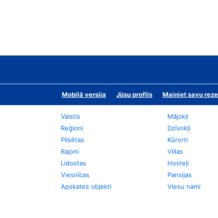
Mobilā versija
Jūsu profils
Mainiet savu reze
Valstis
Mājokļi
Reģioni
Dzīvokļi
Pilsētas
Kūrorti
Rajoni
Villas
Lidostas
Hosteļi
Viesnīcas
Pansijas
Apskates objekti
Viesu nami