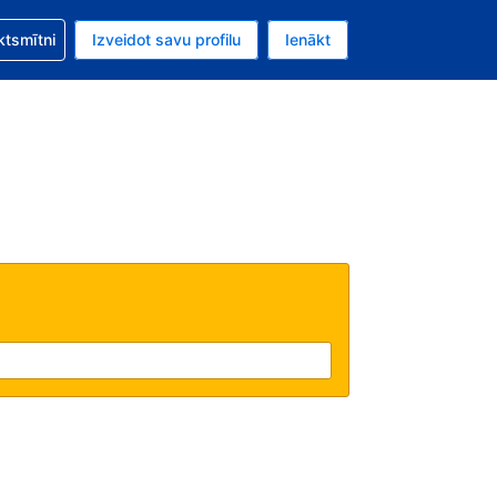
zību saistībā ar savu rezervējumu.
ktsmītni
Izveidot savu profilu
Ienākt
valūta ir ASV dolārs.
šreizējā valoda ir Latviski.