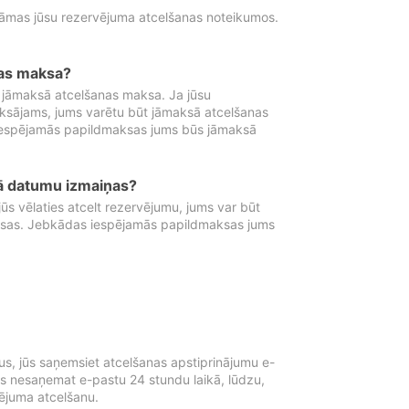
tāmas jūsu rezervējuma atcelšanas noteikumos.
nas maksa?
 jāmaksā atcelšanas maksa. Ja jūsu
aksājams, jums varētu būt jāmaksā atcelšanas
iespējamās papildmaksas jums būs jāmaksā
tā datumu izmaiņas?
 vēlaties atcelt rezervējumu, jums var būt
ksas. Jebkādas iespējamās papildmaksas jums
s, jūs saņemsiet atcelšanas apstiprinājumu e-
ūs nesaņemat e-pastu 24 stundu laikā, lūdzu,
vējuma atcelšanu.